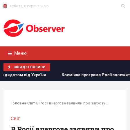
Субота, 8 серпня 2026
Меню
ШВИДКІ НОВИНИ
Космічна програма Росії залежить від Китаю: ЗМІ розкр
Головна
›
Світ
›
В Росії вчергове заявили про загрозу для...
Світ
В Росії вчергове заявили про