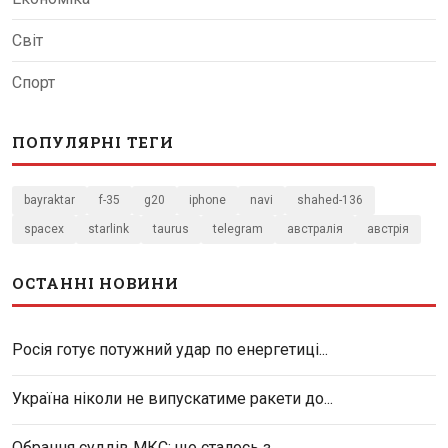
Світ
Спорт
ПОПУЛЯРНІ ТЕГИ
bayraktar
f-35
g20
iphone
navi
shahed-136
spacex
starlink
taurus
telegram
австралія
австрія
ОСТАННІ НОВИНИ
Росія готує потужний удар по енергетиці...
Україна ніколи не випускатиме ракети до...
Обрання суддів МКС: що сталось з...