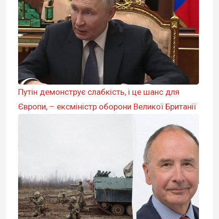
Путін демонструє слабкість, і це шанс для
Європи, – ексміністр оборони Великої Британії