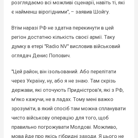
розглядаємо всі можливі сценарії, навіть ті, які
є найменш вірогідними", – заявив Шойгу.
Втім наразі РФ не здатна перекинути в цей
регіон достатню кількість своєї армії. Таку
думку в етері "Radio NV" висловив військовий
оглядач Денис Попович.
"Цей район, він ізольований. Або перелітати
через Україну, ну, або я не знаю. Там скрізь
держави, які оточують Придністров'я, які з РФ,
м'яко кажучи, не в ладах. Тому мені важко
зрозуміти, в який спосіб там можна спланувати
чисто військову операцію для того, щоб
правильно погрожувати Молдові. Можливо,
мова йде про якісь гібридні заходи. Я цього не