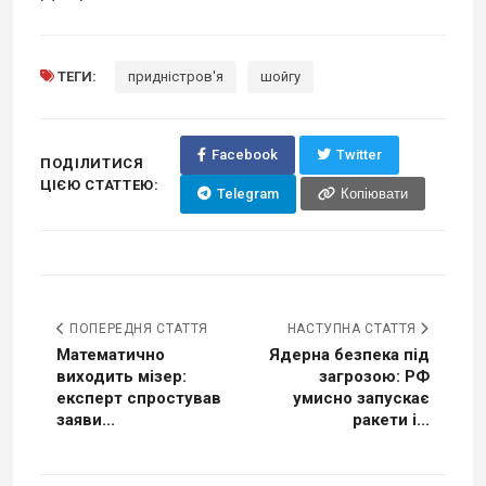
ТЕГИ:
придністров'я
шойгу
Facebook
Twitter
ПОДІЛИТИСЯ
ЦІЄЮ СТАТТЕЮ:
Telegram
Копіювати
ПОПЕРЕДНЯ СТАТТЯ
НАСТУПНА СТАТТЯ
Математично
Ядерна безпека під
виходить мізер:
загрозою: РФ
експерт спростував
умисно запускає
заяви...
ракети і...