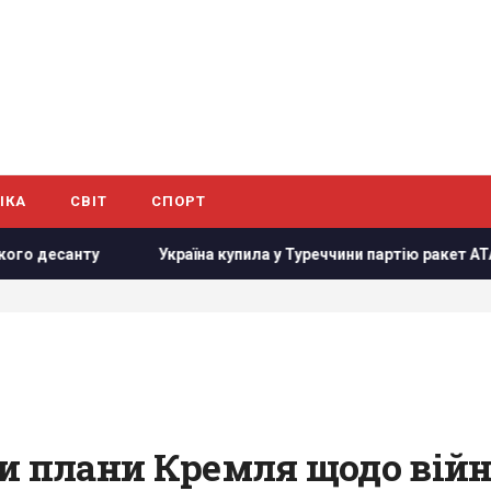
ІКА
СВІТ
СПОРТ
Україна купила у Туреччини партію ракет ATACMS і гусеничні в
и плани Кремля щодо війн