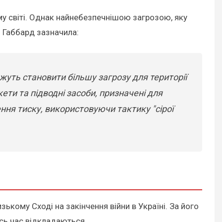
му світі. Однак найнебезпечнішою загрозою, яку
. Габбард зазначила:
ожуть становити більшу загрозу для території
кети та підводні засоби, призначені для
ня тиску, використовуючи тактику "сірої
зькому Сході на закінчення війни в Україні. За його
сь час відкладаються.