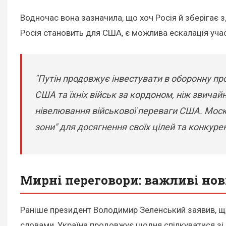
Водночас вона зазначила, що хоч Росія й зберігає 
Росія становить для США, є можлива ескалація учас
"Путін продовжує інвестувати в оборонну про
США та їхніх військ за кордоном, ніж звичайн
нівелювання військової переваги США. Москв
зони" для досягнення своїх цілей та конкурен
Мирні переговори: важливі но
Раніше президент Володимир Зеленський заявив, 
словами, Україна продовжує щодня спілкуватися зі