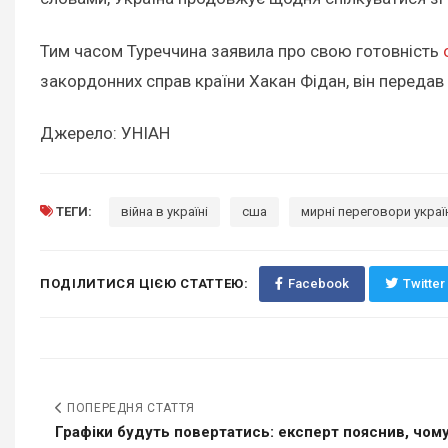
Тим часом Туреччина заявила про свою готовність
закордонних справ країни Хакан Фідан, він переда
Джерело: УНІАН
ТЕГИ:
війна в україні
сша
мирні переговори украї
ПОДІЛИТИСЯ ЦІЄЮ СТАТТЕЮ:
Facebook
Twitter
ПОПЕРЕДНЯ СТАТТЯ
Графіки будуть повертатись: експерт пояснив, чому 