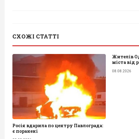
СХОЖІ СТАТТІ
Жителів О
міста від 
08.08.2026
Росія вдарила по центру Павлограда:
є поранені