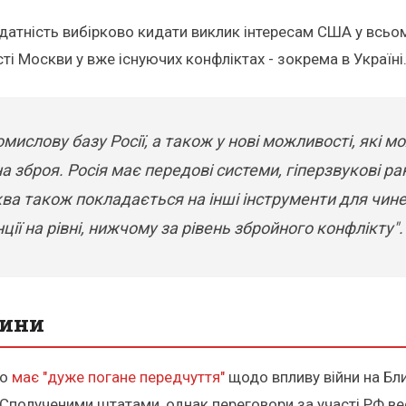
здатність вибірково кидати виклик інтересам США у всьо
ті Москви у вже існуючих конфліктах - зокрема в Україні
мислову базу Росії, а також у нові можливості, які м
а зброя. Росія має передові системи, гіперзвукові ра
а також покладається на інші інструменти для чинен
ції на рівні, нижчому за рівень збройного конфлікту".
вини
що
має "дуже погане передчуття"
щодо впливу війни на Бли
 Сполученими штатами, однак переговори за участі РФ ве