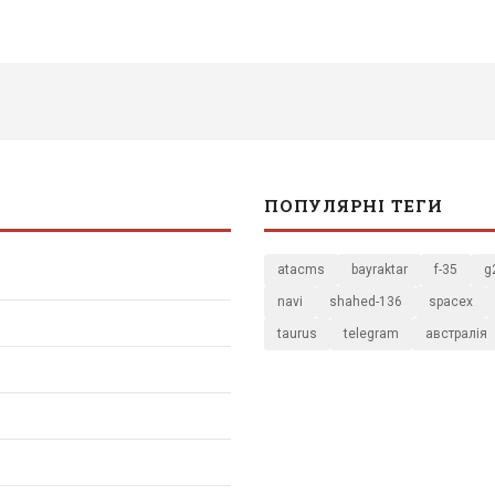
ПОПУЛЯРНІ ТЕГИ
atacms
bayraktar
f-35
g
navi
shahed-136
spacex
taurus
telegram
австралія