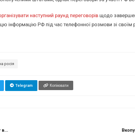
організувати наступний раунд переговорів
щодо завершенн
в цю інформацію РФ під час телефонної розмови зі своїм
на росія
Telegram
Копіювати
в...
Вкопу