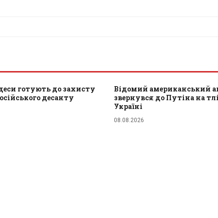
деси готують до захисту
Відомий американський а
російського десанту
звернувся до Путіна на тлі
Україні
08.08.2026