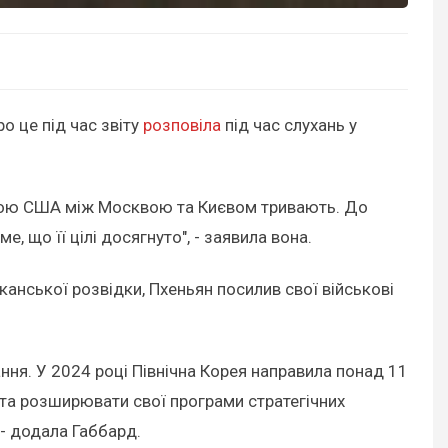
о це під час звіту
розповіла
під час слухань у
егідою США між Москвою та Києвом тривають. До
 що її цілі досягнуто", - заявила вона.
анської розвідки, Пхеньян посилив свої військові
ання. У 2024 році Північна Корея направила понад 11
 та розширювати свої програми стратегічних
 - додала Габбард.