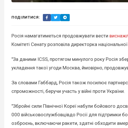
ПОДІЛИТИСЯ:
Росія намагатиметься продовжувати вести
виснажли
Комітеті Сенату розповіла директорка національної
"За даними ICSS, протягом минулого року Росія збе
укладення такої угоди Москва, ймовірно, продовжува
За словами Габбард, Росія також посилює партнерс
спроможності, беручи участь у війні проти України.
"Збройні сили Північної Кореї набули бойового досв
000 військовослужбовцівдо Росії для підтримки бо
озброєнь, включаючи ракети, здатні обходити амери