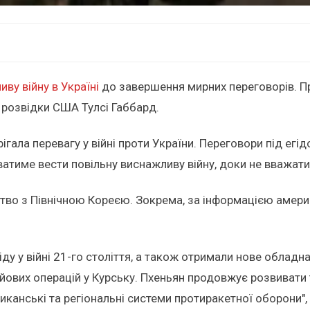
ву війну в Україні
до завершення мирних переговорів. Пр
 розвідки США Тулсі Габбард.
рігала перевагу у війні проти України. Переговори під 
тиме вести повільну виснажливу війну, доки не вважатиме,
тво з Північною Кореєю. Зокрема, за інформацією америк
іду у війні 21-го століття, а також отримали нове обладн
йових операцій у Курську. Пхеньян продовжує розвивати
канські та регіональні системи протиракетної оборони",