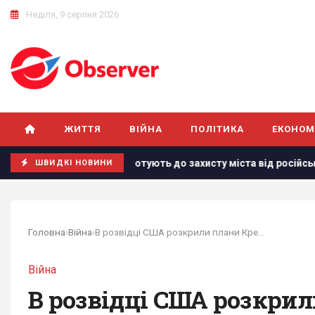
Неділя, 9 серпня 2026
ЖИТТЯ
ВІЙНА
ПОЛІТИКА
ЕКОНОМ
в Одеси готують до захисту міста від російського десанту
ШВИДКІ НОВИНИ
Головна
›
Війна
›
В розвідці США розкрили плани Кремля щодо...
Війна
В розвідці США розкрил