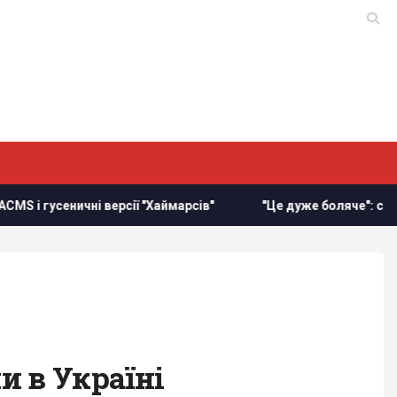
ерсії "Хаймарсів"
"Це дуже боляче": син Байдена розпові
и в Україні