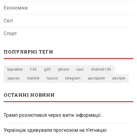
Економіка
Світ
Спорт
ПОПУЛЯРНІ ТЕГИ
bayraktar
f-35
g20
iphone
navi
shahed-136
spacex
starlink
taurus
telegram
австралія
австрія
ОСТАННІ НОВИНИ
Трамп розлютився через витік інформації...
Українців здивували прогнозом на п'ятницю