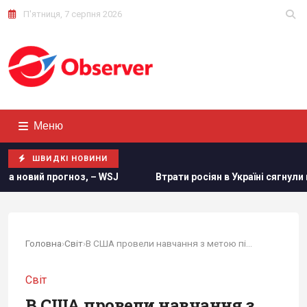
П'ятниця, 7 серпня 2026
Меню
ШВИДКІ НОВИНИ
Втрати росіян в Україні сягнули нової психологічної позначки
Головна
›
Світ
›
В США провели навчання з метою підготовки до...
Світ
В США провели навчання з