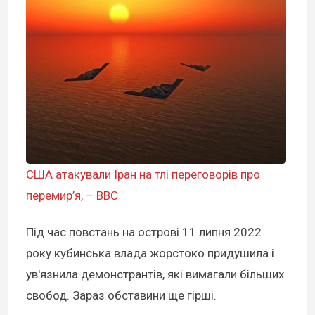
США атакували Іран на тлі переговорів про
перемир’я, – BBC
Під час повстань на острові 11 липня 2022
року кубинська влада жорстоко придушила і
ув'язнила демонстрантів, які вимагали більших
свобод. Зараз обставини ще гірші.