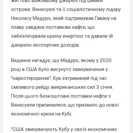
життєво важливому джерелі підтримки
острова: Венесуелі та її соціалістичному лідеру
Ніколасу Мадуро, який підтримував Гавану на
плаву завдяки поставкам нафти, що
забезпечували країну енергією та давали їй
джерело експортних доходів.
Видання нагадує, що Мадуро, якому у 2020
році в США було висунуто звинувачення у
"наркотероризмі", був затриманий під час
сміливого рейду американських сил 3 січня.
Після цього безкоштовні поставки нафти з
Венесуели припинилися, що призвело до нової
економічної кризи на Кубі.
"США звинувачують Кубу у своїх економічних