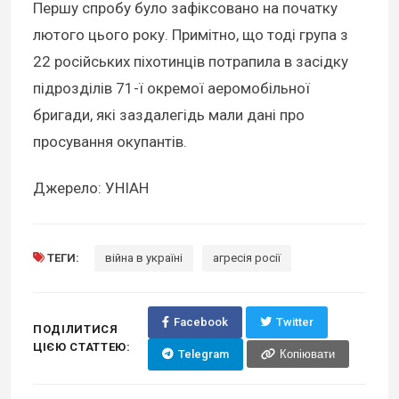
Першу спробу було зафіксовано на початку
лютого цього року. Примітно, що тоді група з
22 російських піхотинців потрапила в засідку
підрозділів 71-ї окремої аеромобільної
бригади, які заздалегідь мали дані про
просування окупантів.
Джерело: УНІАН
ТЕГИ:
війна в україні
агресія росії
Facebook
Twitter
ПОДІЛИТИСЯ
ЦІЄЮ СТАТТЕЮ:
Telegram
Копіювати