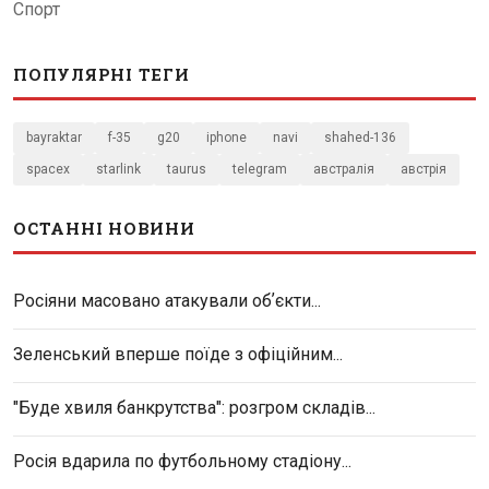
Спорт
ПОПУЛЯРНІ ТЕГИ
bayraktar
f-35
g20
iphone
navi
shahed-136
spacex
starlink
taurus
telegram
австралія
австрія
ОСТАННІ НОВИНИ
Росіяни масовано атакували обʼєкти...
Зеленський вперше поїде з офіційним...
"Буде хвиля банкрутства": розгром складів...
Росія вдарила по футбольному стадіону...