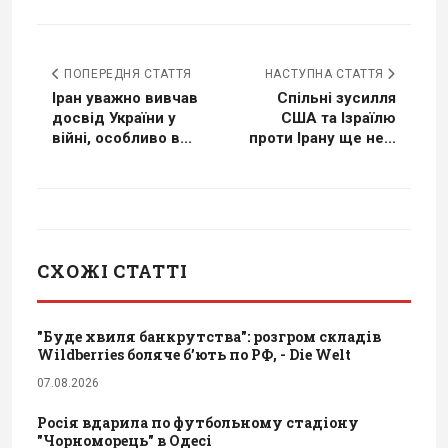
ПОПЕРЕДНЯ СТАТТЯ
НАСТУПНА СТАТТЯ
Іран уважно вивчав
Спільні зусилля
досвід України у
США та Ізраїлю
війні, особливо в...
проти Ірану ще не...
СХОЖІ СТАТТІ
"Буде хвиля банкрутства": розгром складів
Wildberries боляче бʼють по РФ, - Die Welt
07.08.2026
Росія вдарила по футбольному стадіону
"Чорноморець" в Одесі