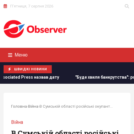
П'ятниця, 7 серпня 2026
Меню
ШВИДКІ НОВИНИ
s назвав дату
"Буде хвиля банкрутства": розгром складів 
Головна
›
Війна
›
В Сумській області російські окупанти...
Війна
В Сумській області російські