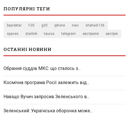
ПОПУЛЯРНІ ТЕГИ
bayraktar
f-35
g20
iphone
navi
shahed-136
spacex
starlink
taurus
telegram
австралія
австрія
ОСТАННІ НОВИНИ
Обрання суддів МКС: що сталось з...
Космічна програма Росії залежить від...
Навіщо Вучич запросив Зеленського в...
Зеленський: Українська оборонка може...