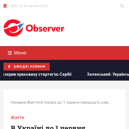
Субота, 8 серпня 2026
Меню
ШВИДКІ НОВИНИ
артегію Сербії
Зеленський: Українська оборонка може зб
Головна
›
Життя
›
В Україні до 1 червня завершать ремонти на...
Життя
В Україні до 1 червня