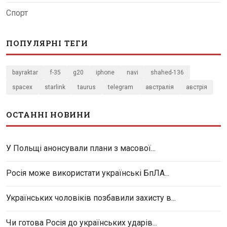
Спорт
ПОПУЛЯРНІ ТЕГИ
bayraktar
f-35
g20
iphone
navi
shahed-136
spacex
starlink
taurus
telegram
австралія
австрія
ОСТАННІ НОВИНИ
У Польщі анонсували плани з масової...
Росія може використати українські БпЛА...
Українських чоловіків позбавили захисту в...
Чи готова Росія до українських ударів...