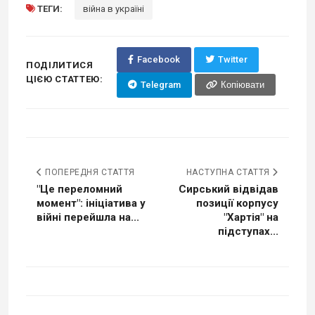
ТЕГИ:
війна в україні
Facebook
Twitter
ПОДІЛИТИСЯ
ЦІЄЮ СТАТТЕЮ:
Telegram
Копіювати
ПОПЕРЕДНЯ СТАТТЯ
НАСТУПНА СТАТТЯ
"Це переломний
Сирський відвідав
момент": ініціатива у
позиції корпусу
війні перейшла на...
"Хартія" на
підступах...