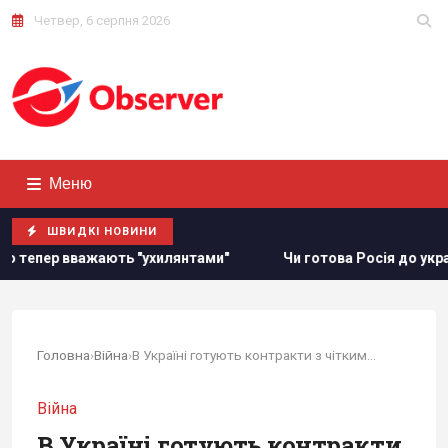
Четвер, 6 серпня 2026
Меню
ШВИДКІ НОВИНИ
ь "ухилянтами"
Чи готова Росія до українських ударів вз
Головна
›
Війна
›
В Україні готують контракти з чіткими...
Війна
В Україні готують контракти