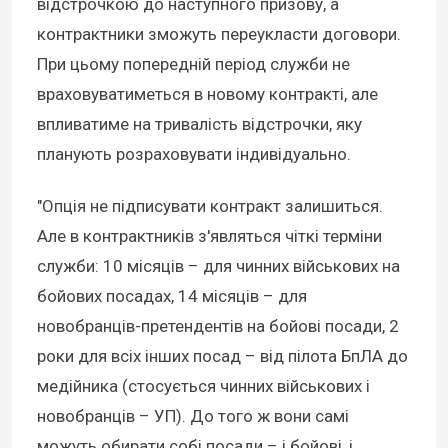
відстрочкою до наступного призову, а
контрактники зможуть переукласти договори.
При цьому попередній період служби не
враховуватиметься в новому контракті, але
впливатиме на тривалість відстрочки, яку
планують розраховувати індивідуально.
"Опція не підписувати контракт залишиться.
Але в контрактників з'являться чіткі терміни
служби: 10 місяців – для чинних військових на
бойових посадах, 14 місяців – для
новобранців-претендентів на бойові посади, 2
роки для всіх інших посад – від пілота БпЛА до
медійника (стосується чинних військових і
новобранців – УП). До того ж вони самі
можуть обирати собі посади – і бойові, і