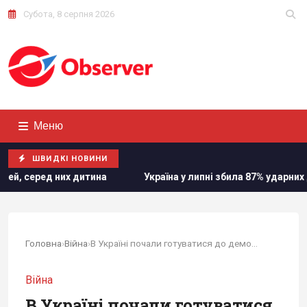
Субота, 8 серпня 2026
Меню
ШВИДКІ НОВИНИ
на у липні збила 87% ударних дронів і лише 15% балістичних ракет
Головна
›
Війна
›
В Україні почали готуватися до демобілізації,...
Війна
В Україні почали готуватися