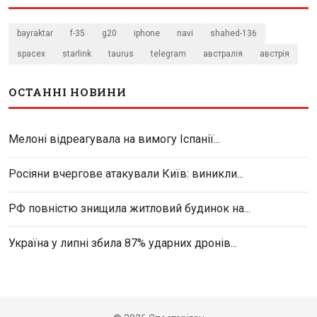
bayraktar
f-35
g20
iphone
navi
shahed-136
spacex
starlink
taurus
telegram
австралія
австрія
ОСТАННІ НОВИНИ
Мелоні відреагувала на вимогу Іспанії...
Росіяни вчергове атакували Київ: виникли...
РФ повністю знищила житловий будинок на...
Україна у липні збила 87% ударних дронів...