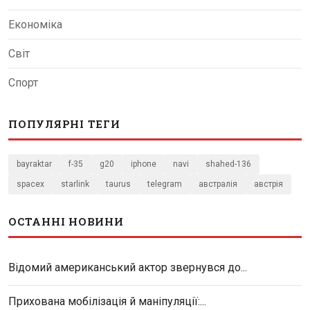
Економіка
Світ
Спорт
ПОПУЛЯРНІ ТЕГИ
bayraktar
f-35
g20
iphone
navi
shahed-136
spacex
starlink
taurus
telegram
австралія
австрія
ОСТАННІ НОВИНИ
Відомий американський актор звернувся до...
Прихована мобілізація й маніпуляції:...