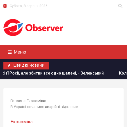
Субота, 8 серпня 2026
Меню
ШВИДКІ НОВИНИ
 але збитки все одно шалені, - Зеленський
Коли Україна по
Головна
›
Економіка
›
В Україні почалися аварійні відключення...
Економіка