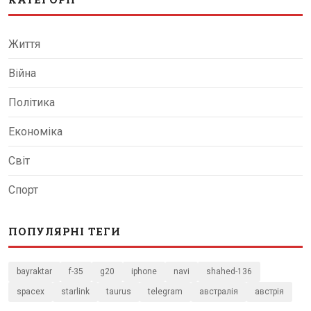
Життя
Війна
Політика
Економіка
Світ
Спорт
ПОПУЛЯРНІ ТЕГИ
bayraktar
f-35
g20
iphone
navi
shahed-136
spacex
starlink
taurus
telegram
австралія
австрія