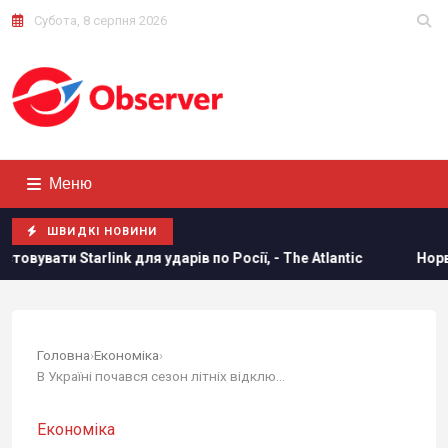
Субота, 8 серпня 2026
Меню
ШВИДКІ НОВИНИ
для ударів по Росії, - The Atlantic
Норвезькі військові на
Головна
›
Економіка
›
В Україні почався сезон літніх відключень:...
Економіка