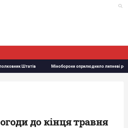
тів
Міноборони оприлюднило липневі результати робот
погоди до кінця травня