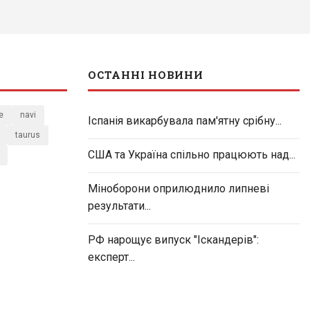
ОСТАННІ НОВИНИ
e
navi
Іспанія викарбувала пам'ятну срібну...
taurus
США та Україна спільно працюють над...
Міноборони оприлюднило липневі
результати...
РФ нарощує випуск "Іскандерів":
експерт...