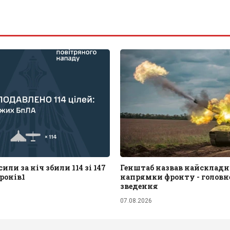
или за ніч збили 114 зі 147
Генштаб назвав найскладн
ронів1
напрямки фронту - головне
зведення
07.08.2026