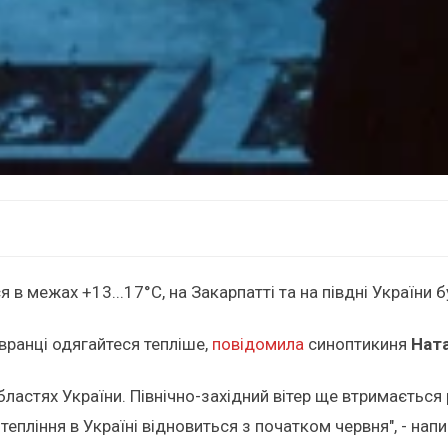
в межах +13...17°С, на Закарпатті та на півдні України б
у вранці одягайтеся тепліше,
повідомила
синоптикиня
Нат
областях України. Північно-західний вітер ще втримається 
отепління в Україні відновиться з початком червня", - нап