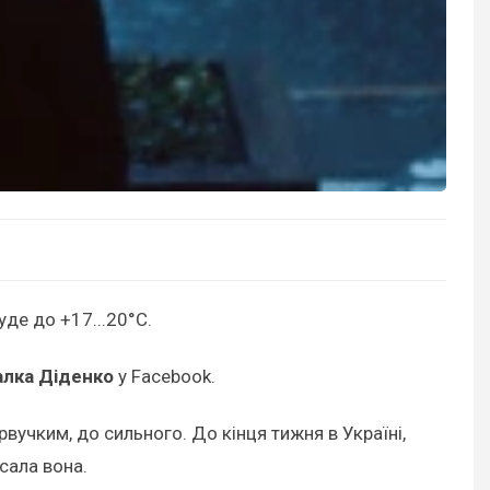
уде до +17...20°С.
алка Діденко
у Facebook.
рвучким, до сильного. До кінця тижня в Україні,
исала вона.