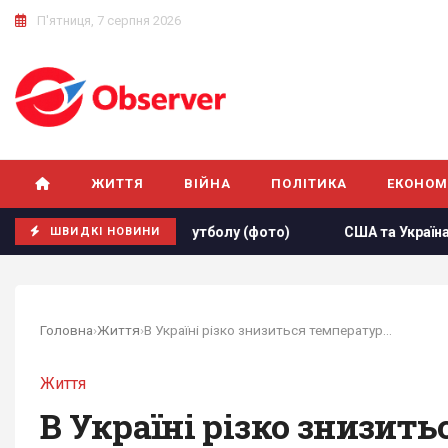
П'ятниця, 7 серпня 2026
ЖИТТЯ
ВІЙНА
ПОЛІТИКА
ЕКОНОМ
у збірної з футболу (фото)
США та Україна спільно прац
ШВИДКІ НОВИНИ
Головна
›
Життя
›
В Україні різко знизиться температура -...
Життя
В Україні різко знизить