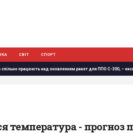
ІКА
СВІТ
СПОРТ
юють над оновленням ракет для ППО С-300, – експолковник Шта
ся температура - прогноз 