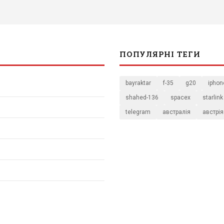
ПОПУЛЯРНІ ТЕГИ
bayraktar
f-35
g20
iphon
shahed-136
spacex
starlink
telegram
австралія
австрія