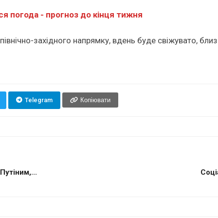
ся погода - прогноз до кінця тижня
 північно-західного напрямку, вдень буде свіжувато, бли
Telegram
Копіювати
утіним,...
Соці