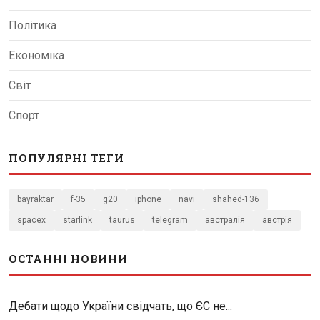
Політика
Економіка
Світ
Спорт
ПОПУЛЯРНІ ТЕГИ
bayraktar
f-35
g20
iphone
navi
shahed-136
spacex
starlink
taurus
telegram
австралія
австрія
ОСТАННІ НОВИНИ
Дебати щодо України свідчать, що ЄС не...