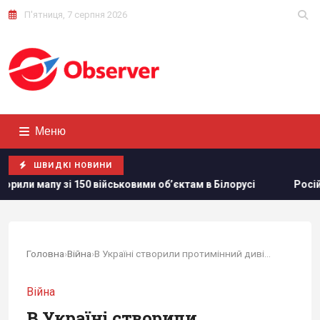
П'ятниця, 7 серпня 2026
Меню
ШВИДКІ НОВИНИ
і 150 військовими обʼєктам в Білорусі
Російська еліта б
Головна
›
Війна
›
В Україні створили протимінний дивізіон:...
Війна
В Україні створили