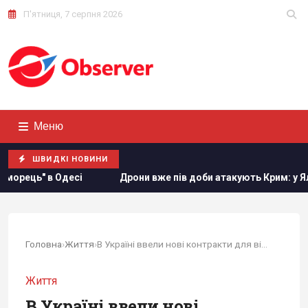
П'ятниця, 7 серпня 2026
Меню
ШВИДКІ НОВИНИ
рони вже пів доби атакують Крим: у Ялті зафіксована пожежа в
Головна
›
Життя
›
В Україні ввели нові контракти для військових...
Життя
В Україні ввели нові