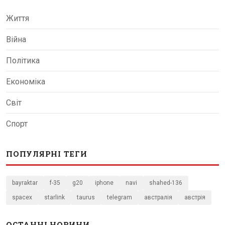
Життя
Війна
Політика
Економіка
Світ
Спорт
ПОПУЛЯРНІ ТЕГИ
bayraktar
f-35
g20
iphone
navi
shahed-136
spacex
starlink
taurus
telegram
австралія
австрія
ОСТАННІ НОВИНИ