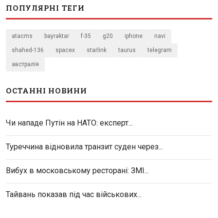
ПОПУЛЯРНІ ТЕГИ
atacms
bayraktar
f-35
g20
iphone
navi
shahed-136
spacex
starlink
taurus
telegram
австралія
ОСТАННІ НОВИНИ
Чи нападе Путін на НАТО: експерт...
Туреччина відновила транзит суден через...
Вибух в московському ресторані: ЗМІ...
Тайвань показав під час військових...