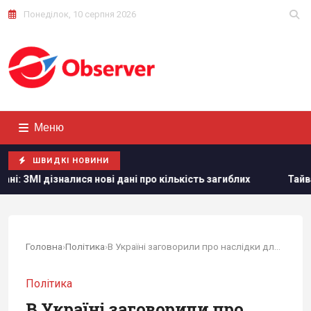
Понеділок, 10 серпня 2026
Меню
ШВИДКІ НОВИНИ
ні про кількість загиблих
Тайвань показав під час військ
Головна
›
Політика
›
В Україні заговорили про наслідки для Ізраїлю...
Політика
В Україні заговорили про