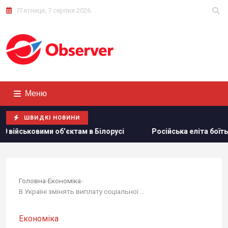
П'ятниця, 7 серпня 2026
Меню
ШВИДКІ НОВИНИ
там в Білорусі
Російська еліта боїться ФСБ, яка дедалі 
Головна
›
Економіка
›
В Україні змінять виплату соціальної допомоги:...
Економіка