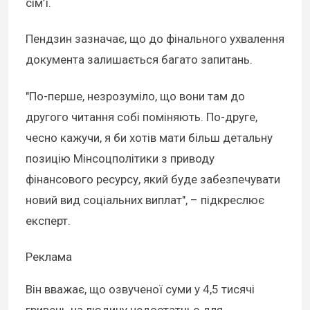
сім’ї.
Пендзин зазначає, що до фінального ухвалення
документа залишається багато запитань.
"По-перше, незрозуміло, що вони там до
другого читання собі поміняють. По-друге,
чесно кажучи, я би хотів мати більш детальну
позицію Мінсоцполітики з приводу
фінансового ресурсу, який буде забезпечувати
новий вид соціальних виплат", – підкреслює
експерт.
Реклама
Він вважає, що озвученої суми у 4,5 тисячі
гривень на людину недостатньо для