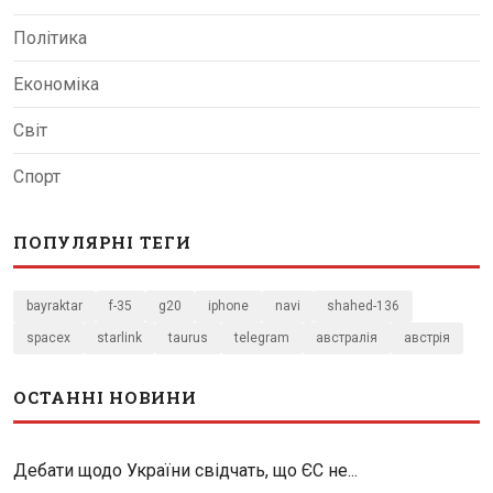
Політика
Економіка
Світ
Спорт
ПОПУЛЯРНІ ТЕГИ
bayraktar
f-35
g20
iphone
navi
shahed-136
spacex
starlink
taurus
telegram
австралія
австрія
ОСТАННІ НОВИНИ
Дебати щодо України свідчать, що ЄС не...