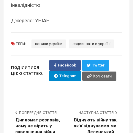
інвалідністю.
Джерело: УНІАН
ТЕГИ:
новини україни
соцвиплати в україні
Facebook
Twitter
ПОДІЛИТИСЯ
ЦІЄЮ СТАТТЕЮ:
Telegram
Копіювати
ПОПЕРЕДНЯ СТАТТЯ
НАСТУПНА СТАТТЯ
Дипломат розповів,
Відчують війну так,
чому не вірить у
як її відчуваємо ми:
завершення війни
Зеленський...