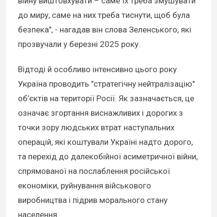
війну виштовхувати – саме їх треба змушувати
до миру, саме на них треба тиснути, щоб була
безпека", - нагадав він слова Зеленського, які
прозвучали у березні 2025 року.
Відтоді й особливо інтенсивно цього року
Україна проводить "стратегічну нейтралізацію"
об’єктів на території Росії. Як зазначається, це
означає згортання виснажливих і дорогих з
точки зору людських втрат наступальних
операцій, які коштували Україні надто дорого,
та перехід до далекобійної асиметричної війни,
спрямованої на послаблення російської
економіки, руйнування військового
виробництва і підрив морального стану
населення.