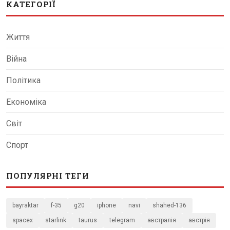
КАТЕГОРІЇ
Життя
Війна
Політика
Економіка
Світ
Спорт
ПОПУЛЯРНІ ТЕГИ
bayraktar
f-35
g20
iphone
navi
shahed-136
spacex
starlink
taurus
telegram
австралія
австрія