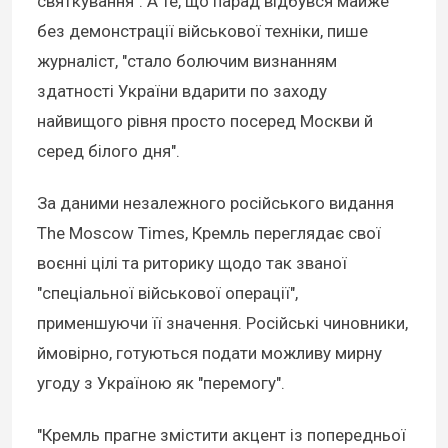
святкування". А те, що парад відбувся майже
без демонстрації військової техніки, пише
журналіст, "стало болючим визнанням
здатності України вдарити по заходу
найвищого рівня просто посеред Москви й
серед білого дня".
За даними незалежного російського видання
The Moscow Times, Кремль переглядає свої
воєнні цілі та риторику щодо так званої
"спеціальної військової операції",
применшуючи її значення. Російські чиновники,
ймовірно, готуються подати можливу мирну
угоду з Україною як "перемогу".
"Кремль прагне змістити акцент із попередньої