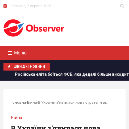
П'ятниця, 7 серпня 2026
Меню
ШВИДКІ НОВИНИ
Б, яка дедалі більше виходить з-під контролю, - Bloomberg
Головна
›
Війна
›
В України з'явилася нова стратегія війни, і...
Війна
В України з'явилася нова