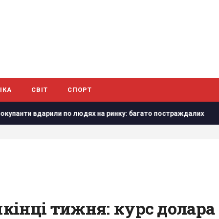
ІКА
СВІТ
СПОРТ
и вдарили по людях на ринку: багато постраждалих
Повіт
інці тижня: курс долара і 