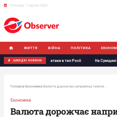
П'ятниця, 7 серпня 2026
ЖИТТЯ
ВІЙНА
ПОЛІТИКА
ЕКОНОМ
назвав ескалацією атаки в тил Росії
На Сумщині окупант
ШВИДКІ НОВИНИ
Головна
›
Економіка
›
Валюта дорожчає наприкінці тижня: курс долара...
Економіка
Валюта дорожчає наприк