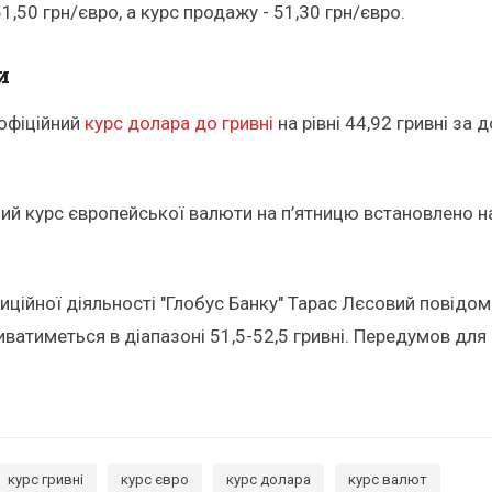
1,50 грн/євро, а курс продажу - 51,30 грн/євро.
и
 офіційний
курс долара до гривні
на рівні 44,92 гривні за
й курс європейської валюти на п’ятницю встановлено на 
тиційної діяльності "Глобус Банку" Тарас Лєсовий повід
иватиметься в діапазоні 51,5-52,5 гривні. Передумов для
курс гривні
курс євро
курс долара
курс валют