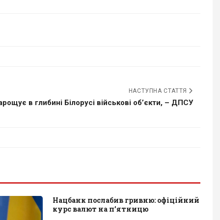
НАСТУПНА СТАТТЯ
арощує в глибині Білорусі військові об’єкти, – ДПСУ
Нацбанк послабив гривню: офіційний
курс валют на п’ятницю