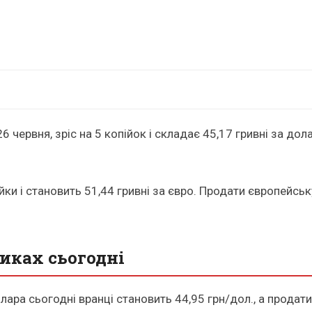
26 червня, зріс на 5 копійок і складає 45,17 гривні за д
ійки і становить 51,44 гривні за євро. Продати європейсь
иках сьогодні
ара сьогодні вранці становить 44,95 грн/дол., а продати