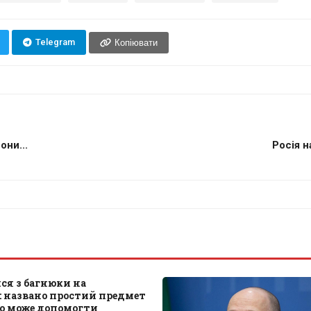
Telegram
Копіювати
они...
Росія н
ся з багнюки на
: названо простий предмет
що може допомогти