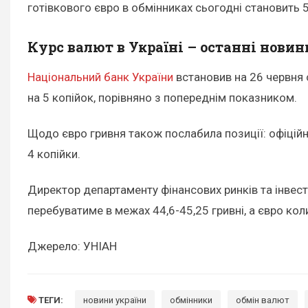
готівкового євро в обмінниках сьогодні становить 5
Курс валют в Україні – останні новин
Національний банк України
встановив на 26 червня
на 5 копійок, порівняно з попереднім показником.
Щодо євро гривня також послабила позиції: офіційни
4 копійки.
Директор департаменту фінансових ринків та інвес
перебуватиме в межах 44,6-45,25 гривні, а євро кол
Джерело: УНІАН
ТЕГИ:
новини україни
обмінники
обмін валют