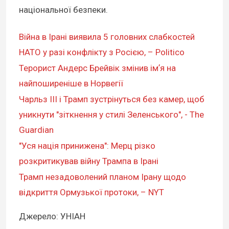
національної безпеки.
Війна в Ірані виявила 5 головних слабкостей
НАТО у разі конфлікту з Росією, – Politico
Терорист Андерс Брейвік змінив імʼя на
найпоширеніше в Норвегії
Чарльз III і Трамп зустрінуться без камер, щоб
уникнути "зіткнення у стилі Зеленського", - The
Guardian
"Уся нація принижена": Мерц різко
розкритикував війну Трампа в Ірані
Трамп незадоволений планом Ірану щодо
відкриття Ормузької протоки, – NYT
Джерело: УНІАН