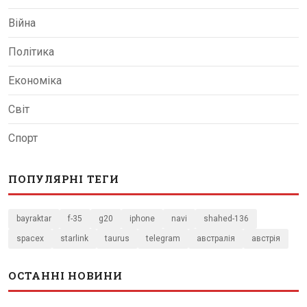
Війна
Політика
Економіка
Світ
Спорт
ПОПУЛЯРНІ ТЕГИ
bayraktar
f-35
g20
iphone
navi
shahed-136
spacex
starlink
taurus
telegram
австралія
австрія
ОСТАННІ НОВИНИ