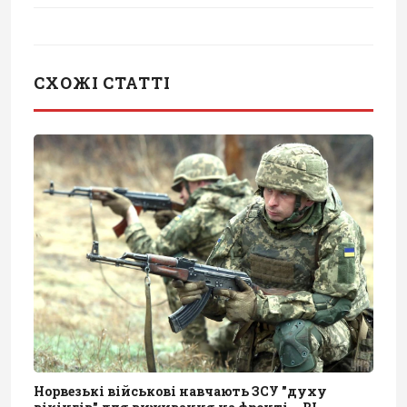
СХОЖІ СТАТТІ
Норвезькі військові навчають ЗСУ "духу