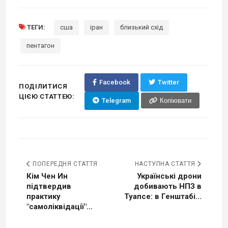
ТЕГИ:
сша
іран
близький схід
пентагон
Facebook
Twitter
ПОДІЛИТИСЯ
ЦІЄЮ СТАТТЕЮ:
Telegram
Копіювати
ПОПЕРЕДНЯ СТАТТЯ
НАСТУПНА СТАТТЯ
Кім Чен Ин
Українські дрони
підтвердив
добивають НПЗ в
практику
Туапсе: в Генштабі...
"самоліквідації"...