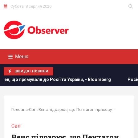
Субота, 8 серпня 2026
Меню
ШВИДКІ НОВИНИ
о Росії та України, - Bloomberg
Росія готує потужний уд
Головна
›
Світ
›
Венс підозрює, що Пентагон приховує реальний...
Світ
Венс підозрює, що Пентагон