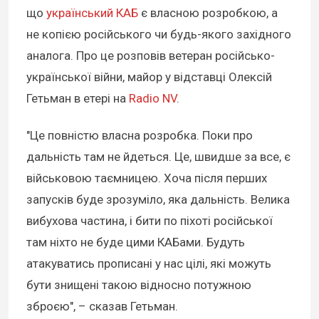
що
український КАБ
є власною розробкою, а
не копією російського чи будь-якого західного
аналога. Про це розповів ветеран російсько-
української війни, майор у відставці Олексій
Гетьман в етері на
Radio NV
.
"Це повністю власна розробка. Поки про
дальність там не йдеться. Це, швидше за все, є
військовою таємницею. Хоча після перших
запусків буде зрозуміло, яка дальність. Велика
вибухова частина, і бити по піхоті російської
там ніхто не буде цими КАБами. Будуть
атакуватись прописані у нас цілі, які можуть
бути знищені такою відносно потужною
зброєю", – сказав Гетьман.