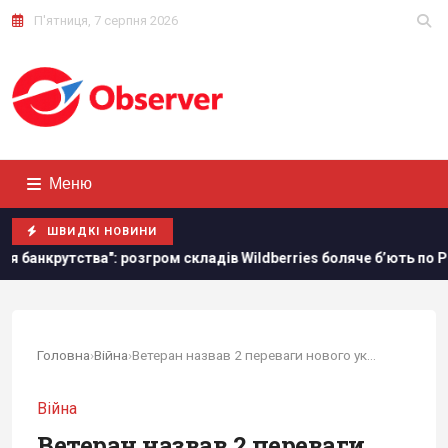
П'ятниця, 7 серпня 2026
Меню
ШВИДКІ НОВИНИ
: розгром складів Wildberries боляче бʼють по РФ, - Die Welt
Головна
›
Війна
›
Ветеран назвав 2 переваги нового українського КАБа
Війна
Ветеран назвав 2 переваги