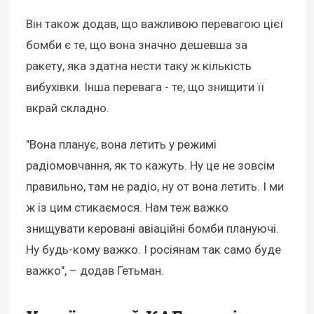
Він також додав, що важливою перевагою цієї
бомби є те, що вона значно дешевша за
ракету, яка здатна нести таку ж кількість
вибухівки. Інша перевага - те, що знищити її
вкрай складно.
"Вона планує, вона летить у режимі
радіомовчання, як то кажуть. Ну це не зовсім
правильно, там не радіо, ну от вона летить. І ми
ж із цим стикаємося. Нам теж важко
знищувати керовані авіаційні бомби плануючі.
Ну будь-кому важко. І росіянам так само буде
важко", – додав Гетьман.