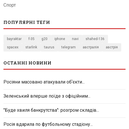
Спорт
ПОПУЛЯРНІ ТЕГИ
bayraktar
f-35
g20
iphone
navi
shahed-136
spacex
starlink
taurus
telegram
австралія
австрія
ОСТАННІ НОВИНИ
Росіяни масовано атакували обʼєкти...
Зеленський вперше поїде з офіційним...
"Буде хвиля банкрутства": розгром складів...
Росія вдарила по футбольному стадіону...