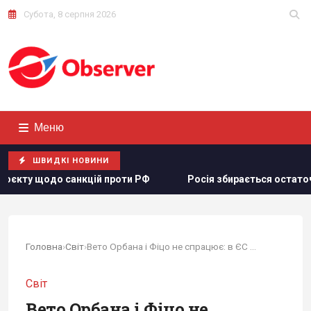
Субота, 8 серпня 2026
Меню
ШВИДКІ НОВИНИ
Росія збирається остаточно анексувати частину Грузії, - 
Головна
›
Світ
›
Вето Орбана і Фіцо не спрацює: в ЄС знайшли...
Світ
Вето Орбана і Фіцо не