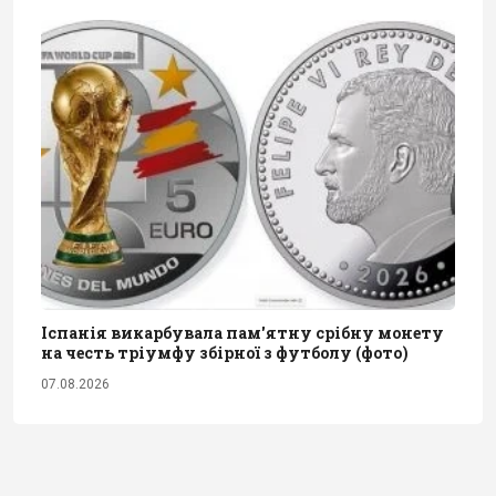
Іспанія викарбувала пам'ятну срібну монету
на честь тріумфу збірної з футболу (фото)
07.08.2026