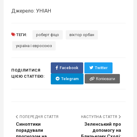
Джерело: УНІАН
ТЕГИ:
роберт фіцо
віктор орбан
україна і євросоюз
Facebook
Twitter
ПОДІЛИТИСЯ
ЦІЄЮ СТАТТЕЮ:
Telegram
Копіювати
ПОПЕРЕДНЯ СТАТТЯ
НАСТУПНА СТАТТЯ
Синоптики
Зеленський про
порадували
допомогу на
прогнозом на
Близькому Сході: