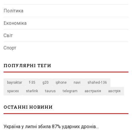
Політика
Економіка
Світ
Спорт
ПОПУЛЯРНІ ТЕГИ
bayraktar
f-35
g20
iphone
navi
shahed-136
spacex
starlink
taurus
telegram
австралія
австрія
ОСТАННІ НОВИНИ
Україна у липні збила 87% ударних дронів...