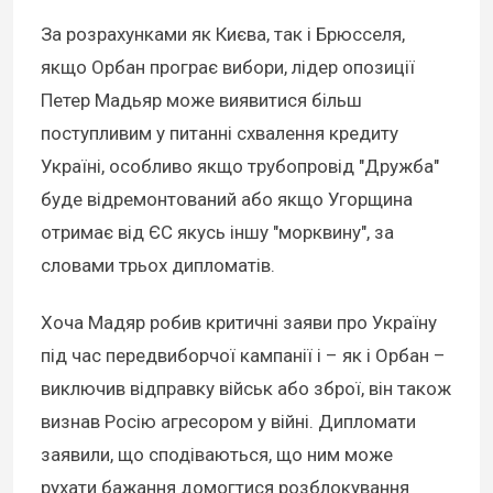
За розрахунками як Києва, так і Брюсселя,
якщо Орбан програє вибори, лідер опозиції
Петер Мадьяр може виявитися більш
поступливим у питанні схвалення кредиту
Україні, особливо якщо трубопровід "Дружба"
буде відремонтований або якщо Угорщина
отримає від ЄС якусь іншу "морквину", за
словами трьох дипломатів.
Хоча Мадяр робив критичні заяви про Україну
під час передвиборчої кампанії і – як і Орбан –
виключив відправку військ або зброї, він також
визнав Росію агресором у війні. Дипломати
заявили, що сподіваються, що ним може
рухати бажання домогтися розблокування