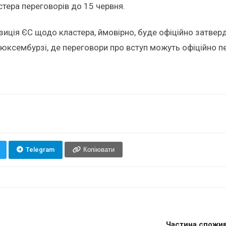
тера переговорів до 15 червня.
 позиція ЄС щодо кластера, ймовірно, буде офіційно затв
юксембурзі, де переговори про вступ можуть офіційно пе
Telegram
Копіювати
Частина спожива