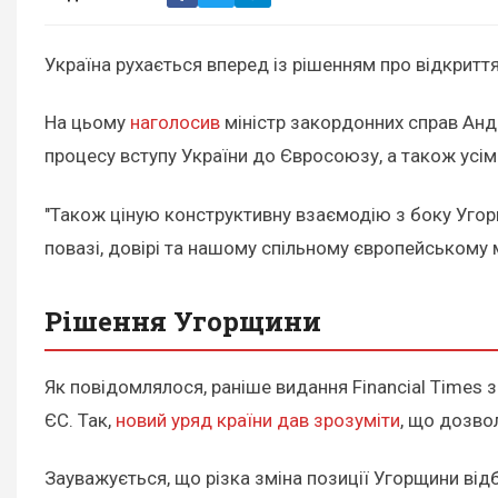
Україна рухається вперед із рішенням про відкритт
На цьому
наголосив
міністр закордонних справ Андр
процесу вступу України до Євросоюзу, а також усім
"Також ціную конструктивну взаємодію з боку Угорщ
повазі, довірі та нашому спільному європейському м
Рішення Угорщини
Як повідомлялося, раніше видання Financial Times 
ЄС. Так,
новий уряд країни дав зрозуміти
, що дозво
Зауважується, що різка зміна позиції Угорщини відб