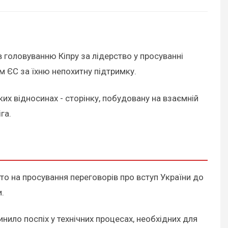
в головуванню Кіпру за лідерство у просуванні
м ЄС за їхню непохитну підтримку.
их відносинах - сторінку, побудовану на взаємній
га.
то на просування переговорів про вступ України до
.
инило поспіх у технічних процесах, необхідних для