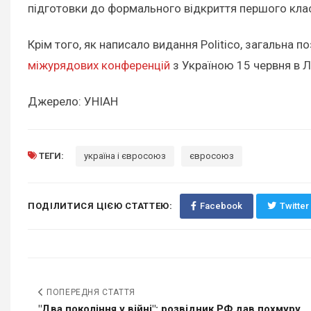
підготовки до формального відкриття першого клас
Крім того, як написало видання Politico, загальна
міжурядових конференцій
з Україною 15 червня в Л
Джерело: УНІАН
ТЕГИ:
україна і євросоюз
євросоюз
ПОДІЛИТИСЯ ЦІЄЮ СТАТТЕЮ:
Facebook
Twitter
ПОПЕРЕДНЯ СТАТТЯ
"Два покоління у війні": розвідник РФ дав похмуру...