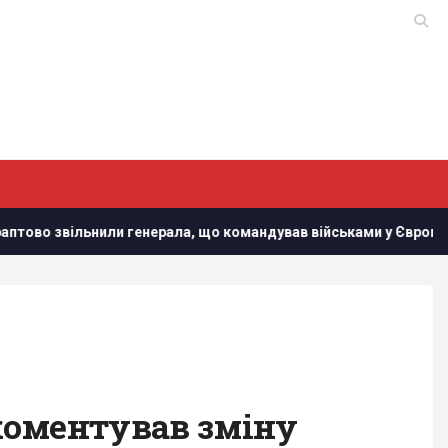
ли генерала, що командував військами у Європі
У Кіров
окоментував зміну