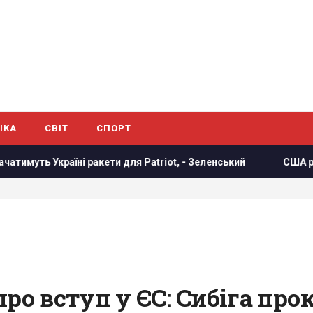
ІКА
СВІТ
СПОРТ
і ракети для Patriot, - Зеленський
США раптово звільни
про вступ у ЄС: Сибіга пр