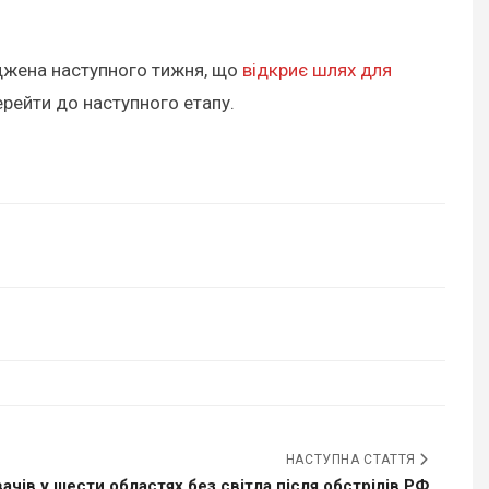
ерджена наступного тижня, що
відкриє шлях для
рейти до наступного етапу.
НАСТУПНА СТАТТЯ
чів у шести областях без світла після обстрілів РФ