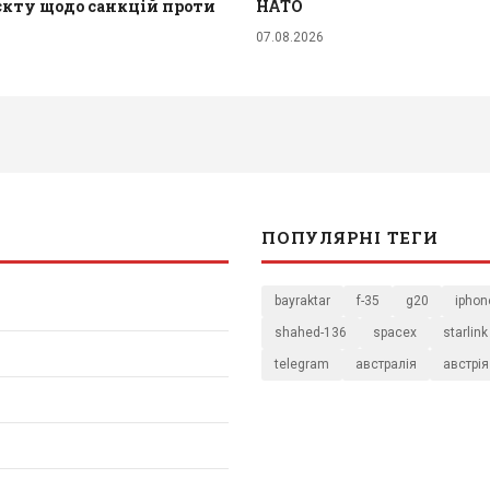
єкту щодо санкцій проти
НАТО
07.08.2026
ПОПУЛЯРНІ ТЕГИ
bayraktar
f-35
g20
iphon
shahed-136
spacex
starlink
telegram
австралія
австрія