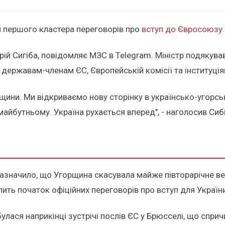
я першого кластера переговорів про
вступ до Євросоюзу
.
ій Сигіба, повідомляє МЗС в Telegram. Міністр подякува
 державам-членам ЄС, Європейській комісії та інституція
ини. Ми відкриваємо нову сторінку в українсько-угорськ
айбутньому. Україна рухається вперед", - наголосив Сибі
зазначило, що Угорщина скасувала майже півторарічне ве
лить початок офіційних переговорів про вступ для України
улася наприкінці зустрічі послів ЄС у Брюсселі, що сприч