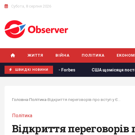
Субота, 8 серпня 2026
ЖИТТЯ
ВІЙНА
ПОЛІТИКА
ЕКОНОМ
ду України, - Forbes
США щомісяця постачатимуть Україн
ШВИДКІ НОВИНИ
Головна
›
Політика
›
Відкриття переговорів про вступ у ЄС: Сибіга...
Політика
Відкриття переговорів 