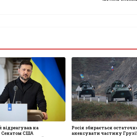
 відреагував на
Росія збирається остаточн
 Сенатом США
анексувати частину Грузії,