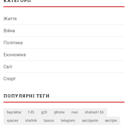
КАТЕГОРІЇ
Життя
Війна
Політика
Економіка
Світ
Спорт
ПОПУЛЯРНІ ТЕГИ
bayraktar
f-35
g20
iphone
navi
shahed-136
spacex
starlink
taurus
telegram
австралія
австрія