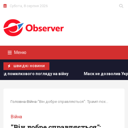
Субота, 8 серпня 2026
Меню
ШВИДКІ НОВИНИ
погляду на війну
Маск не дозволив Україні використовувати
Головна
›
Війна
›
"Він добре справляється": Трамп похвалив...
Війна
"Він добре справляється":