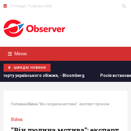
П'ятниця, 7 серпня 2026
Меню
ШВИДКІ НОВИНИ
 збіжжя, - Bloomberg
Росія встановила антидронові сітки
Головна
›
Війна
›
"Він людина мстива": експерт прокоментував...
Війна
"Він людина мстива": експерт