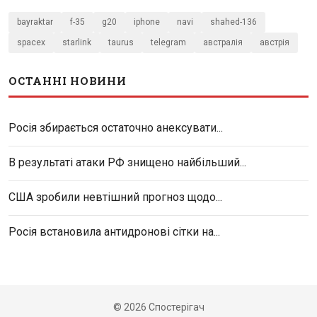
bayraktar
f-35
g20
iphone
navi
shahed-136
spacex
starlink
taurus
telegram
австралія
австрія
ОСТАННІ НОВИНИ
Росія збирається остаточно анексувати...
В результаті атаки РФ знищено найбільший...
США зробили невтішний прогноз щодо...
Росія встановила антидронові сітки на...
© 2026 Спостерігач