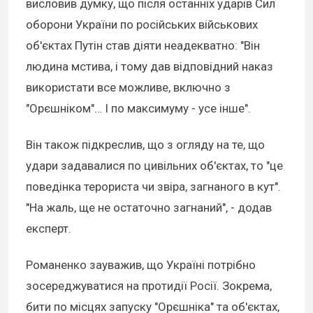
висловив думку, що після останніх ударів Сил
оборони України по російських військових
об'єктах Путін став діяти неадекватно: "Він
людина мстива, і тому дав відповідний наказ
використати все можливе, включно з
"Орєшніком"… І по максимуму - усе інше".
Він також підкреслив, що з огляду на те, що
удари задавалися по цивільних об'єктах, то "це
поведінка терориста чи звіра, загнаного в кут".
"На жаль, ще не остаточно загнаний", - додав
експерт.
Романенко зауважив, що Україні потрібно
зосереджуватися на протидії Росії. Зокрема,
бити по місцях запуску "Орєшніка" та об'єктах,