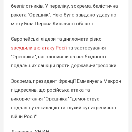
безпілотників. У переліку, зокрема, балістична
ракета "Орєшнік". Нею було завдано удару по
місту Біла Церква Київської області.
Європейські лідери та дипломати різко
засудили цю атаку Росії
та застосування
"Орєшніка", наголосивши на необхідності
подальших санкцій проти держави-агресорки.
Зокрема, президент Франції Еммануель Макрон
підкреслив, що російська атака та
використання "Орєшніка" "демонструє
подальшу ескалацію та глухий кут агресивної
війни Росії".
Джерело: УНІАН