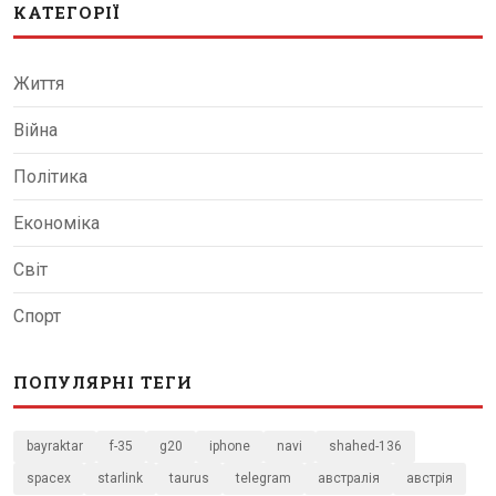
КАТЕГОРІЇ
Життя
Війна
Політика
Економіка
Світ
Спорт
ПОПУЛЯРНІ ТЕГИ
bayraktar
f-35
g20
iphone
navi
shahed-136
spacex
starlink
taurus
telegram
австралія
австрія