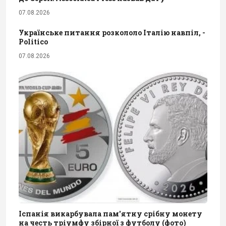
07.08.2026
Українське питання розкололо Італію навпіл, -
Politico
07.08.2026
Іспанія викарбувала пам'ятну срібну монету
на честь тріумфу збірної з футболу (фото)