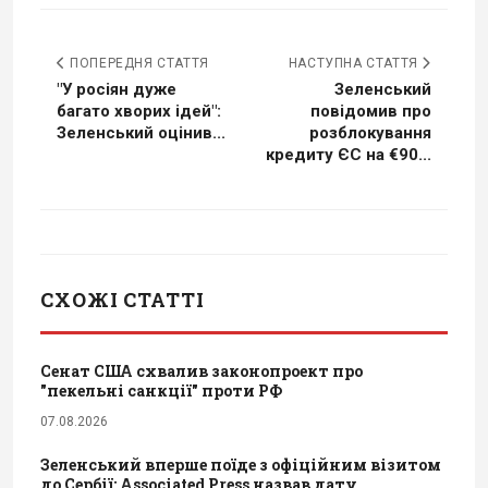
ПОПЕРЕДНЯ СТАТТЯ
НАСТУПНА СТАТТЯ
"У росіян дуже
Зеленський
багато хворих ідей":
повідомив про
Зеленський оцінив...
розблокування
кредиту ЄС на €90...
СХОЖІ СТАТТІ
Сенат США схвалив законопроект про
"пекельні санкції" проти РФ
07.08.2026
Зеленський вперше поїде з офіційним візитом
до Сербії: Associated Press назвав дату