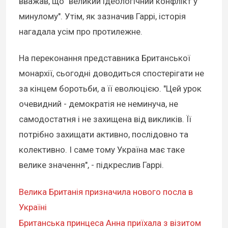
вважав, що "великий ідеологічний конфлікт у
минулому". Утім, як зазначив Гаррі, історія
нагадала усім про протилежне.
На переконання представника Британської
монархії, сьогодні доводиться спостерігати не
за кінцем боротьби, а її еволюцією. "Цей урок
очевидний - демократія не неминуча, не
самодостатня і не захищена від викликів. Її
потрібно захищати активно, послідовно та
колективно. І саме тому Україна має таке
велике значення", - підкреслив Гаррі.
Велика Британія призначила нового посла в
Україні
Британська принцеса Анна приїхала з візитом