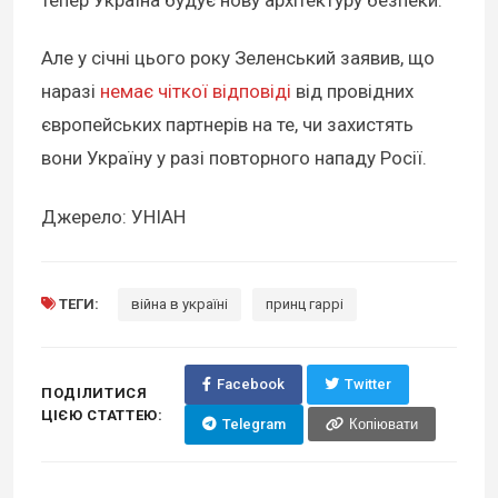
тепер Україна будує нову архітектуру безпеки.
Але у січні цього року Зеленський заявив, що
наразі
немає чіткої відповіді
від провідних
європейських партнерів на те, чи захистять
вони Україну у разі повторного нападу Росії.
Джерело: УНІАН
ТЕГИ:
війна в україні
принц гаррі
Facebook
Twitter
ПОДІЛИТИСЯ
ЦІЄЮ СТАТТЕЮ:
Telegram
Копіювати