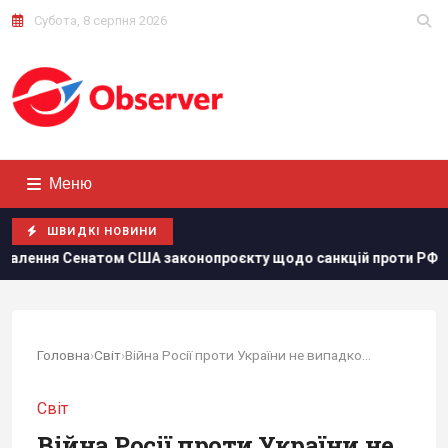
Субота, 8 серпня 2026
Меню
ШВИДКІ НОВИНИ
А законопроєкту щодо санкцій проти РФ
Росія збираєтьс
Головна
›
Світ
›
Війна Росії проти України не випадкова, а...
Світ
Війна Росії проти України не