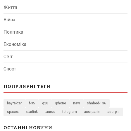
Життя
Війна
Політика
Економіка
Світ
Спорт
ПОПУЛЯРНІ ТЕГИ
bayraktar
f-35
g20
iphone
navi
shahed-136
spacex
starlink
taurus
telegram
австралія
австрія
ОСТАННІ НОВИНИ