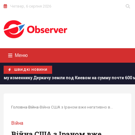
Четвер, 6 серпня 2026
Меню
ШВИДКІ НОВИНИ
од Киевом на сумму почти 600 млн грн
Трамп заявив про
Головна
›
Війна
›
Війна США з Іраном вже негативно впливає на...
Війна
Війна США з Іраном вже