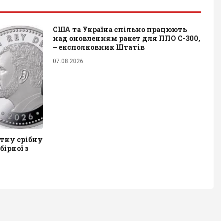
США та Україна спільно працюють
над оновленням ракет для ППО С-300,
– експолковник Штатів
07.08.2026
ятну срібну
бірної з