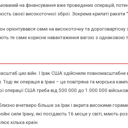
ямований на фінансування вже проведених операцій, потен
кість своєї високоточної зброї. Зокрема крилаті ракети 
тон орієнтувався саме на високоточну та дороговартісну
яють те саме корисне навантаження вагою з однаковою 
штаб цих війн. І Ірак США здійснили повномасштабне в
. Тоді як операція в Ірані – це повітряна та морська кам
ної операції США треба від 500 000 до 1 000 000 військов
близно вчетверо більше за Ірак і вкрита високими горам
ойні сили Ірану, які посідають 16 місце у світі, мають р
лює кілька країн.