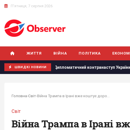
П'ятниця, 7 серпня 2026
ЖИТТЯ
ВІЙНА
ПОЛІТИКА
ЕКОНОМ
ту
Дипломатичний контранаступ України на Вашингтон захл
ШВИДКІ НОВИНИ
Головна
›
Світ
›
Війна Трампа в Ірані вже коштує дорожче, ніж...
Світ
Війна Трампа в Ірані вж