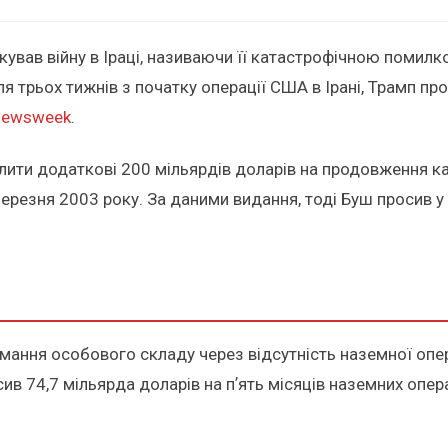
кував війну в Іраці, називаючи її катастрофічною помилк
я трьох тижнів з початку операції США в Ірані, Трамп пр
Newsweek
.
лити додаткові 200 мільярдів доларів на продовження кам
березня 2003 року. За даними видання, тоді Буш просив у 
имання особового складу через відсутність наземної опер
осив 74,7 мільярда доларів на пʼять місяців наземних опе