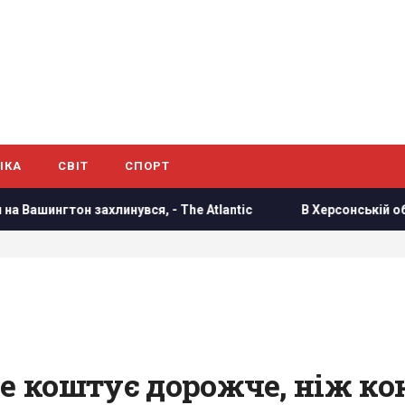
ІКА
СВІТ
СПОРТ
инувся, - The Atlantic
В Херсонській області уражено б
е коштує дорожче, ніж кон