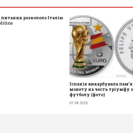
 питання розкололо Італію
litico
Іспанія викарбувала пам'
монету на честь тріумфу з
футболу (фото)
07.08.2026