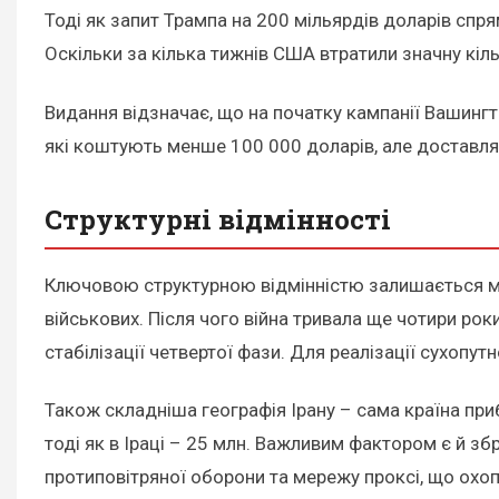
Тоді як запит Трампа на 200 мільярдів доларів спр
Оскільки за кілька тижнів США втратили значну кіль
Видання відзначає, що на початку кампанії Вашинг
які коштують менше 100 000 доларів, але доставл
Структурні відмінності
Ключовою структурною відмінністю залишається мас
військових. Після чого війна тривала ще чотири роки
стабілізації четвертої фази. Для реалізації сухопут
Також складніша географія Ірану – сама країна при
тоді як в Іраці – 25 млн. Важливим фактором є й збр
протиповітряної оборони та мережу проксі, що охоп