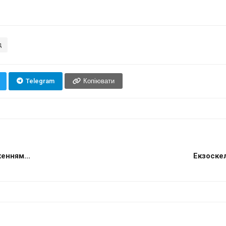
д
Telegram
Копіювати
енням...
Екзоскел