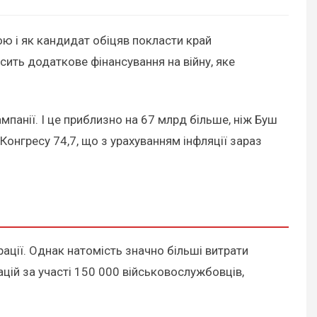
ою і як кандидат обіцяв покласти край
осить додаткове фінансування на війну, яке
панії. І це приблизно на 67 млрд більше, ніж Буш
Конгресу 74,7, що з урахуванням інфляції зараз
ації. Однак натомість значно більші витрати
рацій за участі 150 000 військовослужбовців,