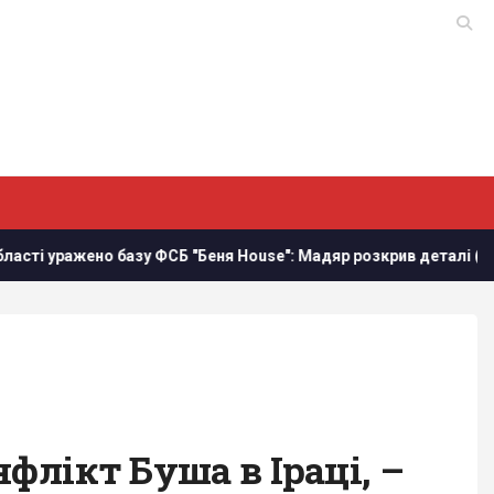
азу ФСБ "Беня House": Мадяр розкрив деталі (відео)
Росі
флікт Буша в Іраці, –