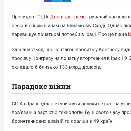
Президент США
Дональд Трамп
тривалий час крити
нескінченним війнам на Близькому Сході. Однак післ
перевищує початкові потреби в Іраці. Про це пише
Зазначається, що Пентагон просить у Конгресу виді
просив у Конгресу на початку вторгнення в Ірак 19 
складало б близько 133 млрд доларів.
Парадокс війни
США в Ірані вдалося уникнути великих втрат на утр
повʼязані з вартістю технологій. Буш свого часу пр
бронетанкових дивізій та коаліції з 49 країн.