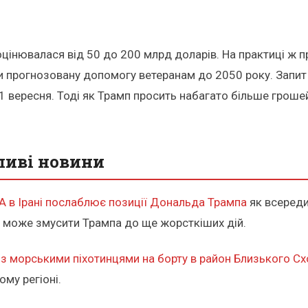
оцінювалася від 50 до 200 млрд доларів. На практиці ж пр
ти прогнозовану допомогу ветеранам до 2050 року. Запит
 11 вересня. Тоді як Трамп просить набагато більше гро
ливі новини
А в Ірані послаблює позиції Дональда Трампа
як всередин
що може змусити Трампа до ще жорсткіших дій.
з морськими піхотинцями на борту в район Близького Сх
ому регіоні.