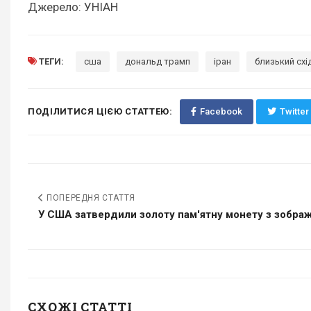
Джерело: УНІАН
ТЕГИ:
сша
дональд трамп
іран
близький схі
ПОДІЛИТИСЯ ЦІЄЮ СТАТТЕЮ:
Facebook
Twitter
ПОПЕРЕДНЯ СТАТТЯ
У США затвердили золоту пам'ятну монету з зображ
СХОЖІ СТАТТІ