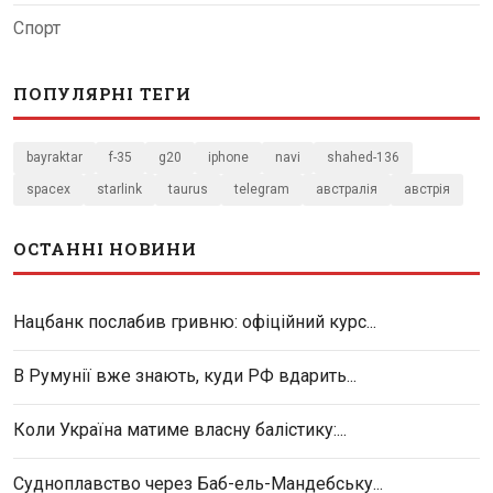
Спорт
ПОПУЛЯРНІ ТЕГИ
bayraktar
f-35
g20
iphone
navi
shahed-136
spacex
starlink
taurus
telegram
австралія
австрія
ОСТАННІ НОВИНИ
Нацбанк послабив гривню: офіційний курс...
В Румунії вже знають, куди РФ вдарить...
Коли Україна матиме власну балістику:...
Судноплавство через Баб-ель-Мандебську...