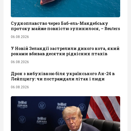
Судноплавство через Баб-ель-Мандебську
протоку майже повністю зупинилося, – Reuters
06.08.2026
У Новій Зеландії застрелили дикого кота, який
роками вбивав десятки рідкісних птахів
06.08.2026
Дрон з вибухівкою біля українського Ан-24 в
Лейпцигу: чи постраждали літак і люди
06.08.2026