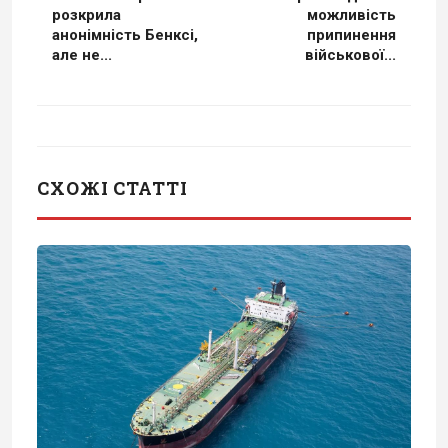
розкрила
можливість
анонімність Бенксі,
припинення
але не...
військової...
СХОЖІ СТАТТІ