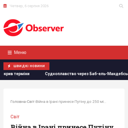
Четвер, 6 серпня 2026
Меню
ШВИДКІ НОВИНИ
Судноплавство через Баб-ель-Мандебську протоку майже по
Головна
›
Світ
›
Війна в Ірані принесе Путіну до 250 мільярдів...
Світ
Війна в Ірані принесе Путіну