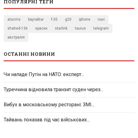
ПОПУЛЯРНІ ТЕГИ
atacms
bayraktar
f-35
g20
iphone
navi
shahed-136
spacex
starlink
taurus
telegram
австралія
ОСТАННІ НОВИНИ
Чи нападе Путін на НАТО: експерт...
Туреччина відновила транзит суден через...
Вибух в московському ресторані: ЗМІ...
Тайвань показав під час військових...