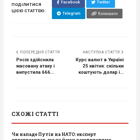
Facebook
Twitter
ПОДІЛИТИСЯ
ЦІЄЮ СТАТТЕЮ:
Telegram
Копіювати
ПОПЕРЕДНЯ СТАТТЯ
НАСТУПНА СТАТТЯ
Росія здійснила
Курс валют в Україні
масовану атаку і
25 квітня: скільки
випустила 666...
коштують долар і...
СХОЖІ СТАТТІ
Чи нападе Путін на НАТО: експерт
спрогнозував, що це йому коштуватиме