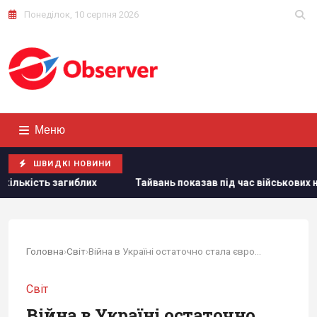
Понеділок, 10 серпня 2026
Меню
ШВИДКІ НОВИНИ
нь показав під час військових навчань дрони, якими Україна нано
Головна
›
Світ
›
Війна в Україні остаточно стала європейською:...
Світ
Війна в Україні остаточно