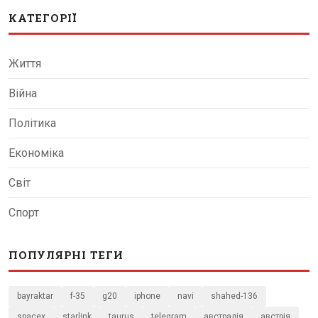
КАТЕГОРІЇ
Життя
Війна
Політика
Економіка
Світ
Спорт
ПОПУЛЯРНІ ТЕГИ
bayraktar
f-35
g20
iphone
navi
shahed-136
spacex
starlink
taurus
telegram
австралія
австрія