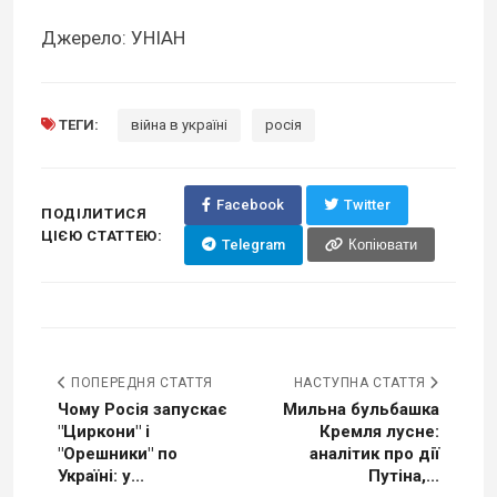
Джерело: УНІАН
ТЕГИ:
війна в україні
росія
Facebook
Twitter
ПОДІЛИТИСЯ
ЦІЄЮ СТАТТЕЮ:
Telegram
Копіювати
ПОПЕРЕДНЯ СТАТТЯ
НАСТУПНА СТАТТЯ
Чому Росія запускає
Мильна бульбашка
"Циркони" і
Кремля лусне:
"Орешники" по
аналітик про дії
Україні: у...
Путіна,...