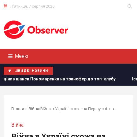
П'ятниця, 7 серпня 2026
Меню
ШВИДКІ НОВИНИ
маренка на трансфер до топ-клубу
Іспанія викарбувала па
Головна
›
Війна
›
Війна в Україні схожа на Першу світову, але є...
Війна
Війна в Україні схожа на