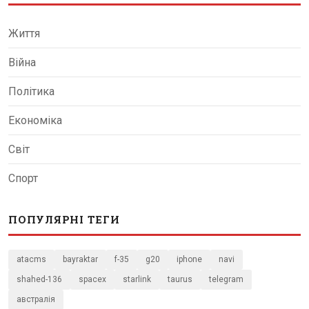
Життя
Війна
Політика
Економіка
Світ
Спорт
ПОПУЛЯРНІ ТЕГИ
atacms
bayraktar
f-35
g20
iphone
navi
shahed-136
spacex
starlink
taurus
telegram
австралія