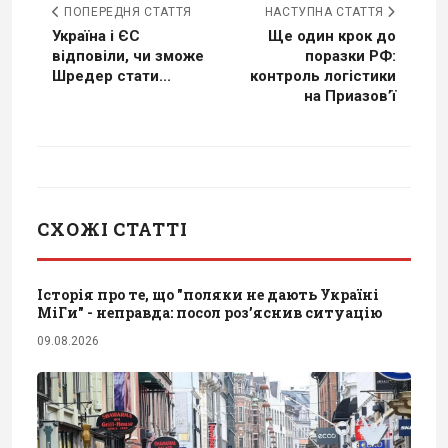
ПОПЕРЕДНЯ СТАТТЯ
НАСТУПНА СТАТТЯ
Україна і ЄС
Ще один крок до
відповіли, чи зможе
поразки РФ:
Шредер стати...
контроль логістики
на Приазов’ї
СХОЖІ СТАТТІ
Історія про те, що "поляки не дають Україні
МіГи" - неправда: посол роз’яснив ситуацію
09.08.2026