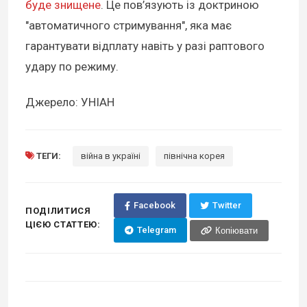
буде знищене
. Це пов’язують із доктриною
"автоматичного стримування", яка має
гарантувати відплату навіть у разі раптового
удару по режиму.
Джерело: УНІАН
ТЕГИ:
війна в україні
північна корея
Facebook
Twitter
ПОДІЛИТИСЯ
ЦІЄЮ СТАТТЕЮ:
Telegram
Копіювати