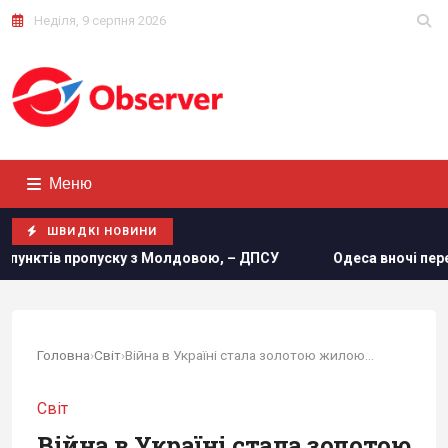
Неділя, 9 серпня 2026
Меню
ШВИДКІ НОВИНИ
олдовою, – ДПСУ
Одеса вночі пережила наймасштабніший 
Головна
›
Світ
›
Війна в Україні стала золотою жилою для Кім...
Світ
Війна в Україні стала золотою