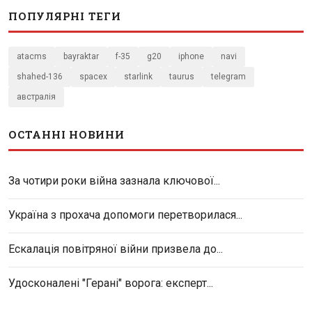
ПОПУЛЯРНІ ТЕГИ
atacms
bayraktar
f-35
g20
iphone
navi
shahed-136
spacex
starlink
taurus
telegram
австралія
ОСТАННІ НОВИНИ
За чотири роки війна зазнала ключової...
Україна з прохача допомоги перетворилася...
Ескалація повітряної війни призвела до...
Удосконалені "Герані" ворога: експерт...