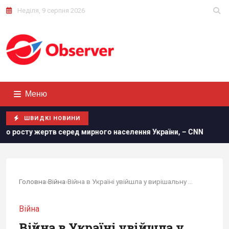
Неділя, 9 серпня 2026
Меню
ШВИДКІ НОВИНИ
 серед мирного населення України, – CNN
Удосконалені "Ге
Головна
›
Війна
›
Війна в Україні увійшла у вирішальну фазу, і...
Війна
Війна в Україні увійшла у