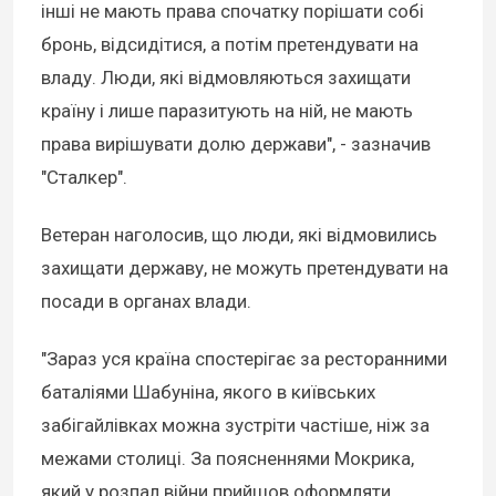
інші не мають права спочатку порішати собі
бронь, відсидітися, а потім претендувати на
владу. Люди, які відмовляються захищати
країну і лише паразитують на ній, не мають
права вирішувати долю держави", - зазначив
"Сталкер".
Ветеран наголосив, що люди, які відмовились
захищати державу, не можуть претендувати на
посади в органах влади.
"Зараз уся країна спостерігає за ресторанними
баталіями Шабуніна, якого в київських
забігайлівках можна зустріти частіше, ніж за
межами столиці. За поясненнями Мокрика,
який у розпал війни прийшов оформляти