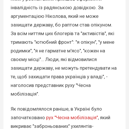
інвалідність із радянською довідкою. За
аргументацією Ніколова, який не може
захищати державу, бо раптом став опікуном.
За всім ниттям цих блогерів та "активістів", які
тримають "ютюбний фронт": "я опікун", "у мене
родимки", "я не гарматне м'ясо", "кожен на
своєму місці"… Люди, які відмовилися
захищати державу, не можуть претендувати на
те, щоб захищати права українців у владі", -
наголосив представник руху "Чесна
мобілізація".
Як повідомлялося раніше, в Україні було
започатковано
рух "Чесна мобілізація"
, який
викриває "заброньованих" ухилянтів-