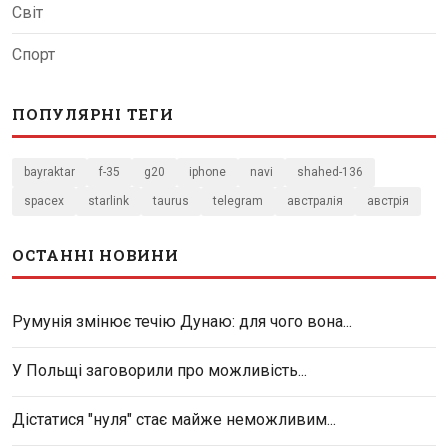
Світ
Спорт
ПОПУЛЯРНІ ТЕГИ
bayraktar
f-35
g20
iphone
navi
shahed-136
spacex
starlink
taurus
telegram
австралія
австрія
ОСТАННІ НОВИНИ
Румунія змінює течію Дунаю: для чого вона...
У Польщі заговорили про можливість...
Дістатися "нуля" стає майже неможливим...