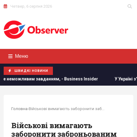
Четвер, 6 серпня 2026
Меню
ШВИДКІ НОВИНИ
м завданням, - Business Insider
У Україні з'явиться нове
Головна
›
Військові вимагають заборонити заброньованим...
Військові вимагають
заборонити заброньованим