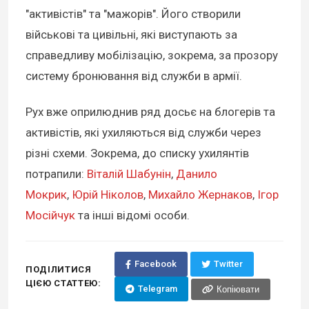
"активістів" та "мажорів". Його створили
військові та цивільні, які виступають за
справедливу мобілізацію, зокрема, за прозору
систему бронювання від служби в армії.
Рух вже оприлюднив ряд досьє на блогерів та
активістів, які ухиляються від служби через
різні схеми. Зокрема, до списку ухилянтів
потрапили:
Віталій Шабунін
,
Данило
Мокрик
,
Юрій Ніколов
,
Михайло Жернаков
,
Ігор
Мосійчук
та інші відомі особи.
Facebook
Twitter
ПОДІЛИТИСЯ
ЦІЄЮ СТАТТЕЮ:
Telegram
Копіювати