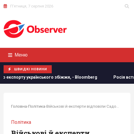
П'ятниця, 7 серпня 2026
Меню
ШВИДКІ НОВИНИ
ького збіжжя, - Bloomberg
Росія встановила антидронові 
Головна
›
Політика
›
Військові й експерти відповіли Садовому на критику ППО
Політика
Військові й експерти