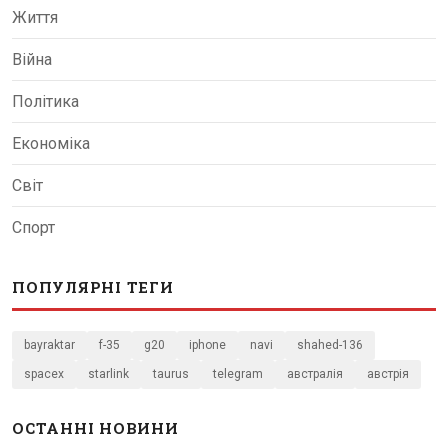
Життя
Війна
Політика
Економіка
Світ
Спорт
ПОПУЛЯРНІ ТЕГИ
bayraktar
f-35
g20
iphone
navi
shahed-136
spacex
starlink
taurus
telegram
австралія
австрія
ОСТАННІ НОВИНИ