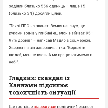
задіяли близько 556 одиниць – лише 15
(близько 3%) досягли цілей.
"Такої ППО на планеті Земля не існує, що
руками воїнів у глибині ешелонів збиває 95–
97% дронів", – написав Мадяр в соцмережі.
Звернення він завершив чітко: "Бережіть
людей, менше лясів. А ми працюватимемо в
небі".
Гладких: скандал із
Каннами підсилює
токсичність ситуації
Ще гостріше
відреагував
політичний експерт