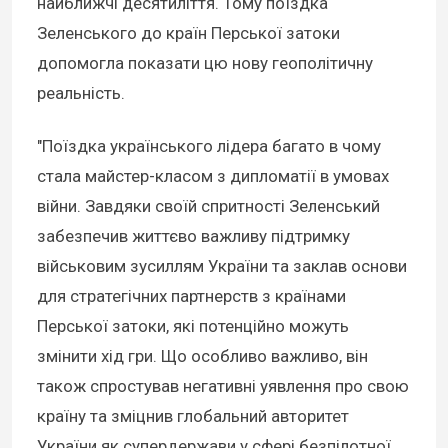
найближчі десятиліття. Тому поїздка
Зеленського до країн Перської затоки
допомогла показати цю нову геополітичну
реальність.
"Поїздка українського лідера багато в чому
стала майстер-класом з дипломатії в умовах
війни. Завдяки своїй спритності Зеленський
забезпечив життєво важливу підтримку
військовим зусиллям України та заклав основи
для стратегічних партнерств з країнами
Перської затоки, які потенційно можуть
змінити хід гри. Що особливо важливо, він
також спростував негативні уявлення про свою
країну та зміцнив глобальний авторитет
України як супердержави у сфері безпілотної