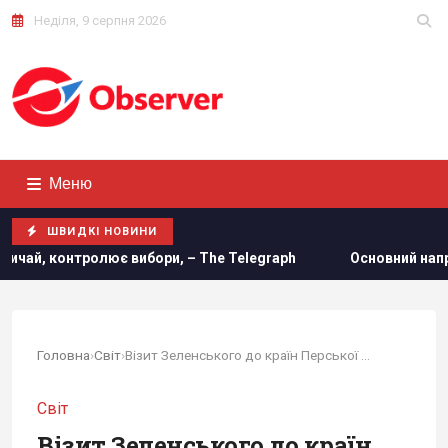
Неділя, 9 серпня 2026
Меню
ШВИДКІ НОВИНИ
и, – The Telegraph
Основний напрямок – Одещина: у Пові
Головна
›
Світ
›
Візит Зеленського до країн Перської затоки...
Світ
Візит Зеленського до країн