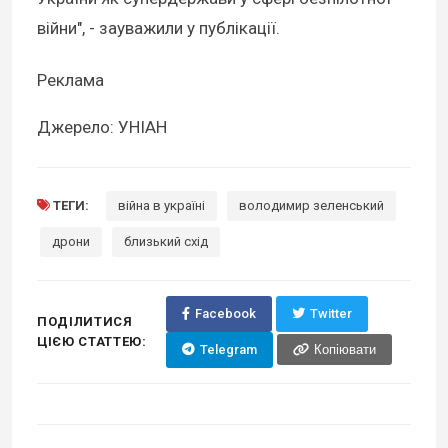
війни", - зауважили у публікації.
Реклама
Джерело: УНІАН
ТЕГИ:
війна в україні
володимир зеленський
дрони
близький схід
Facebook
Twitter
ПОДІЛИТИСЯ
ЦІЄЮ СТАТТЕЮ:
Telegram
Копіювати