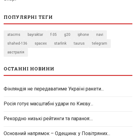
ПОПУЛЯРНІ ТЕГИ
atacms
bayraktar
f-35
g20
iphone
navi
shahed-136
spacex
starlink
taurus
telegram
австралія
ОСТАННІ НОВИНИ
Фінляндія не передаватиме Україні ракети...
Росія готує масштабні удари по Києву...
Рекордно низькі рейтинги та параноя:...
Основний напрямок – Одещина: у Повітряних...