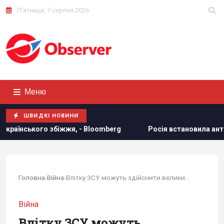
П'ятниця, 7 серпня 2026
Меню
ШВИДКІ НОВИНИ
 Bloomberg
Росія встановила антидронові сітки на своїх 
Головна
›
Війна
›
Влітку ЗСУ можуть здійснити великий наступ, як...
Війна
Влітку ЗСУ можуть