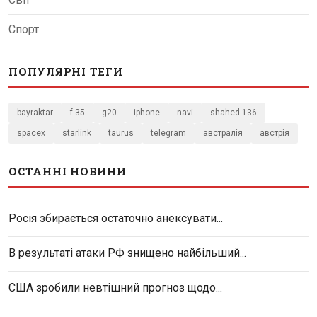
Спорт
ПОПУЛЯРНІ ТЕГИ
bayraktar
f-35
g20
iphone
navi
shahed-136
spacex
starlink
taurus
telegram
австралія
австрія
ОСТАННІ НОВИНИ
Росія збирається остаточно анексувати...
В результаті атаки РФ знищено найбільший...
США зробили невтішний прогноз щодо...