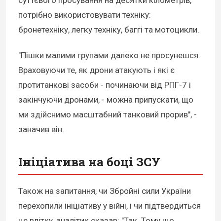
суттєвого просування на десятки кілометрів,
потрібно використовувати техніку:
бронетехніку, легку техніку, баггі та мотоцикли.
"Пішки малими групами далеко не просунешся.
Враховуючи те, як дрони атакують і які є
протитанкові засоби - починаючи від РПГ-7 і
закінчуючи дронами, - можна припускати, що
ми здійснимо масштабний танковий прорив", -
заначив він.
Ініціатива на боці ЗСУ
Також на запитання, чи Збройні сили України
перехопили ініціативу у війні, і чи підтвердиться
це влітку, аналітик сказав: "Так. Тому що