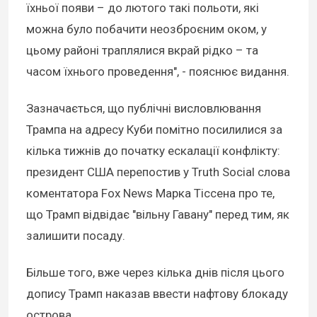
їхньої появи – до лютого такі польоти, які
можна було побачити неозброєним оком, у
цьому районі траплялися вкрай рідко – та
часом їхнього проведення", - пояснює видання.
Зазначається, що публічні висловлювання
Трампа на адресу Куби помітно посилилися за
кілька тижнів до початку ескалації конфлікту:
президент США перепостив у Truth Social слова
коментатора Fox News Марка Тіссена про те,
що Трамп відвідає "вільну Гавану" перед тим, як
залишити посаду.
Більше того, вже через кілька днів після цього
допису Трамп наказав ввести нафтову блокаду
острова.