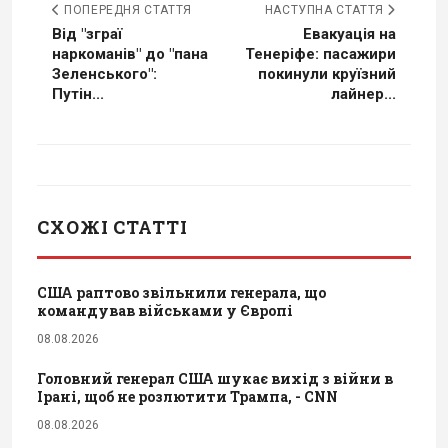
ПОПЕРЕДНЯ СТАТТЯ
НАСТУПНА СТАТТЯ
Від "зграї
Евакуація на
наркоманів" до "пана
Тенеріфе: пасажири
Зеленського":
покинули круїзний
Путін...
лайнер...
СХОЖІ СТАТТІ
США раптово звільнили генерала, що
командував військами у Європі
08.08.2026
Головний генерал США шукає вихід з війни в
Ірані, щоб не розлютити Трампа, - CNN
08.08.2026