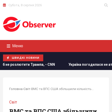
Субота, 8 серпня 2026
Меню
ШВИДКІ НОВИНИ
а, - CNN
Україна погодилася не атакувати неросійські т
Головна
›
Світ
›
ВМС та ВПС США збільшили кількість...
Світ
ВМС та ВПС США збільшили