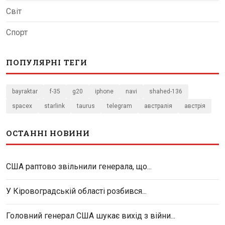
Світ
Спорт
ПОПУЛЯРНІ ТЕГИ
bayraktar
f-35
g20
iphone
navi
shahed-136
spacex
starlink
taurus
telegram
австралія
австрія
ОСТАННІ НОВИНИ
США раптово звільнили генерала, що...
У Кіровоградській області розбився...
Головний генерал США шукає вихід з війни...