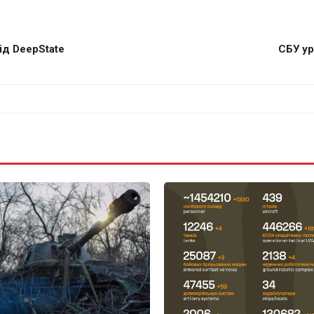
ід DeepState
СБУ ур