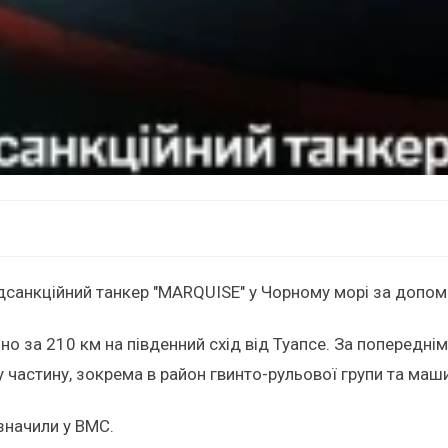
дсанкційний танкер "MARQUISE" у Чорному морі за допо
но за 210 км на південний схід від Туапсе. За попередні
 частину, зокрема в район гвинто-рульової групи та маш
значили у ВМС.