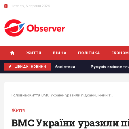
Четвер, 6 серпня 2026
ЖИТТЯ
ВІЙНА
ПОЛІТИКА
ЕКОНОМ
нської балістики
Румунія змінює течію Дунаю: для чого 
ШВИДКІ НОВИНИ
Головна
›
Життя
›
ВМС України уразили підсанкційний танкер у Чорному морі
Життя
ВМС України уразили п