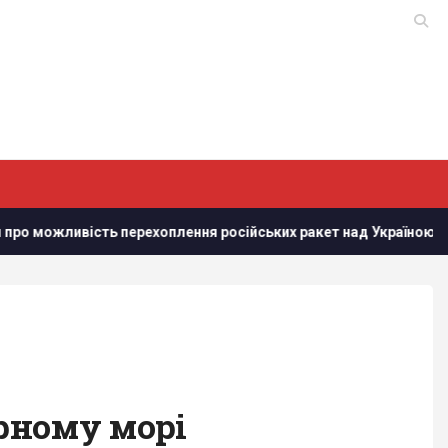
хоплення російських ракет над Україною, - PAP
Дістатис
рному морі