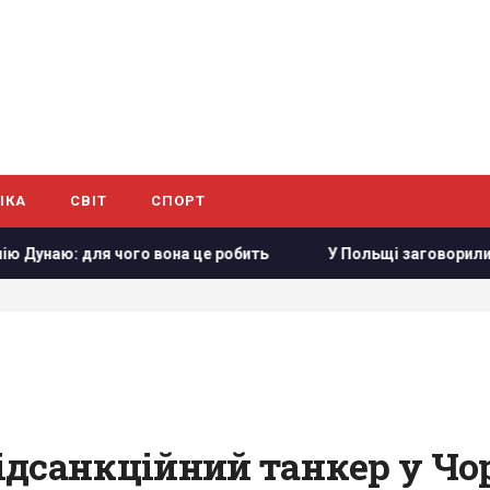
ІКА
СВІТ
СПОРТ
вона це робить
У Польщі заговорили про можливість пере
ідсанкційний танкер у Чо