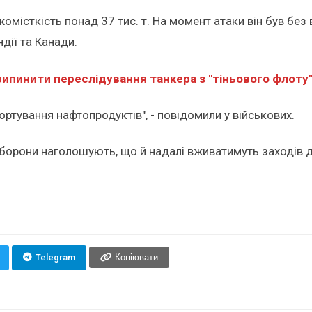
місткість понад 37 тис. т. На момент атаки він був без 
дії та Канади.
ипинити переслідування танкера з "тіньового флоту
тування нафтопродуктів", - повідомили у військових.
оборони наголошують, що й надалі вживатимуть заходів
Telegram
Копіювати