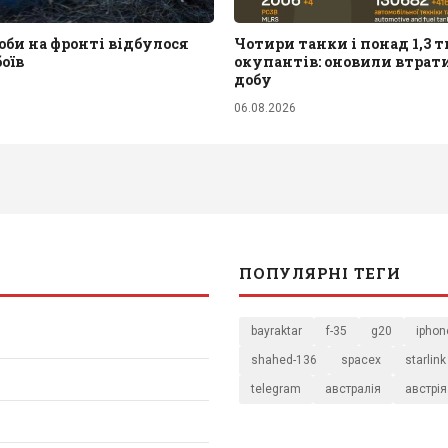
би на фронті відбулося
Чотири танки і понад 1,3 т
боїв
окупантів: оновили втрати
добу
06.08.2026
ПОПУЛЯРНІ ТЕГИ
bayraktar
f-35
g20
iphon
shahed-136
spacex
starlink
telegram
австралія
австрія