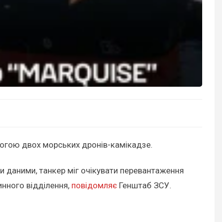
могою двох морських дронів-камікадзе.
ми даними, танкер міг очікувати перевантаження
инного відділення,
повідомляє
Генштаб ЗСУ.