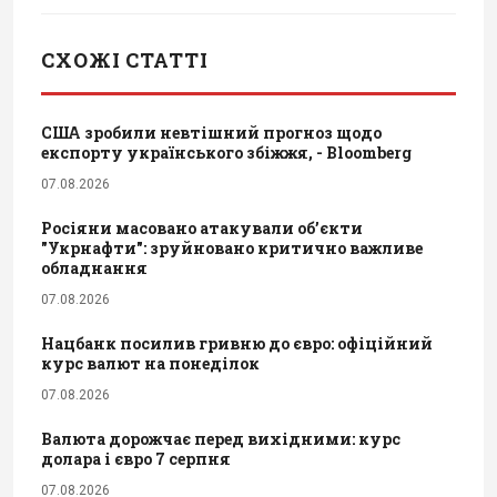
СХОЖІ СТАТТІ
США зробили невтішний прогноз щодо
експорту українського збіжжя, - Bloomberg
07.08.2026
Росіяни масовано атакували обʼєкти
"Укрнафти": зруйновано критично важливе
обладнання
07.08.2026
Нацбанк посилив гривню до євро: офіційний
курс валют на понеділок
07.08.2026
Валюта дорожчає перед вихідними: курс
долара і євро 7 серпня
07.08.2026