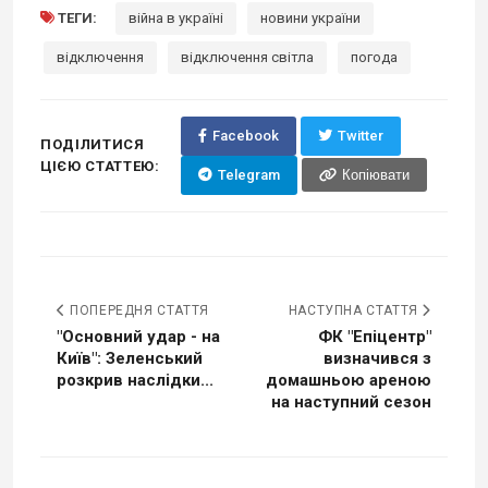
ТЕГИ:
війна в україні
новини україни
відключення
відключення світла
погода
Facebook
Twitter
ПОДІЛИТИСЯ
ЦІЄЮ СТАТТЕЮ:
Telegram
Копіювати
ПОПЕРЕДНЯ СТАТТЯ
НАСТУПНА СТАТТЯ
"Основний удар - на
ФК "Епіцентр"
Київ": Зеленський
визначився з
розкрив наслідки...
домашньою ареною
на наступний сезон