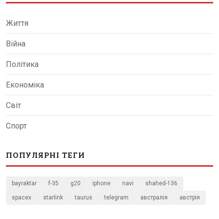
Життя
Війна
Політика
Економіка
Світ
Спорт
ПОПУЛЯРНІ ТЕГИ
bayraktar
f-35
g20
iphone
navi
shahed-136
spacex
starlink
taurus
telegram
австралія
австрія