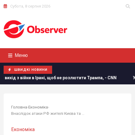
Субота, 8 серпня 2026
Меню
ШВИДКІ НОВИНИ
ни в Ірані, щоб не розлютити Трампа, - CNN
Україна пого
Головна
›
Економіка
›
Внаслідок атаки РФ жителі Києва та низки...
Економіка