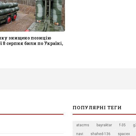
ику знищено позицію
ої 8 серпня били по Україні,
ПОПУЛЯРНІ ТЕГИ
atacms
bayraktar
f-35
g
navi
shahed-136
spacex