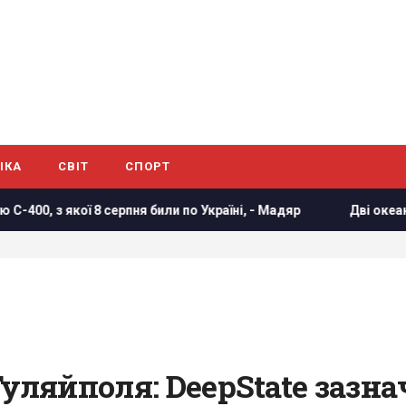
ІКА
СВІТ
СПОРТ
 8 серпня били по Україні, - Мадяр
Дві океанічні аномалі
уляйполя: DeepState зазна