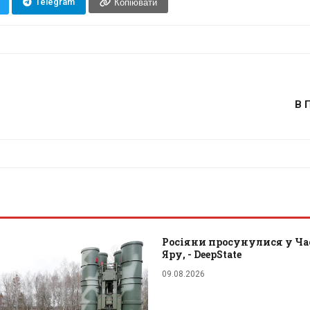
Telegram
Копіювати
В 
Росіяни просунулися у Ч
Яру, - DeepState
09.08.2026