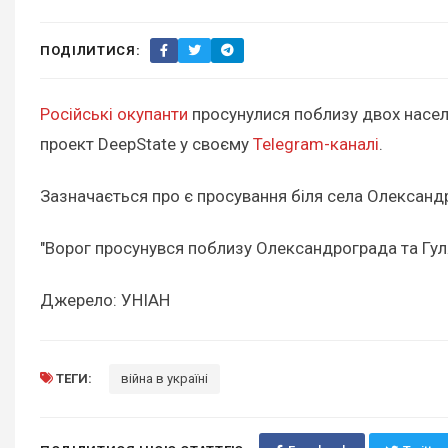
ПОДІЛИТИСЯ:
Російські окупанти
просунулися поблизу двох населе
проект DeepState у своєму
Telegram-каналі
.
Зазначається про є просування біля села Олександр
"Ворог просунувся поблизу Олександрограда та Гуля
Джерело: УНІАН
ТЕГИ:
війна в україні