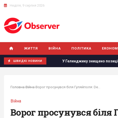
Неділя, 9 серпня 2026
ЖИТТЯ
ВІЙНА
ПОЛІТИКА
ЕКОНОМ
ршення війни
У Геленджику знищено позицію С-400, з якої
ШВИДКІ НОВИНИ
Головна
›
Війна
›
Ворог просунувся біля Гуляйполя: DeepState...
Війна
Ворог просунувся біля Г