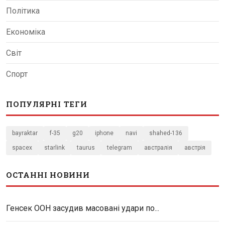
Політика
Економіка
Світ
Спорт
ПОПУЛЯРНІ ТЕГИ
bayraktar
f-35
g20
iphone
navi
shahed-136
spacex
starlink
taurus
telegram
австралія
австрія
ОСТАННІ НОВИНИ
Генсек ООН засудив масовані удари по...