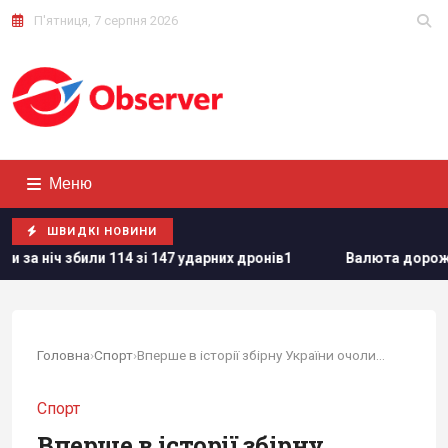
П'ятниця, 7 серпня 2026
Меню
ШВИДКІ НОВИНИ
і 147 ударних дронів1
Валюта дорожчає перед вихідними: к
Головна
›
Спорт
›
Вперше в історії збірну України очолив...
Спорт
Вперше в історії збірну