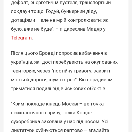
дефолт, енергетична пустеля, транспортний
локдаун тощо. Годуй, бункерний діду,
дотаціями – але не мрій контролювати: як
було, вже не буде", – підкреслив Мадяр у
Telegram
.
Після цього Бровді попросив вибачення в
українців, які досі перебувають на окупованих
територіях, через "постійну тривогу, закриті
мости й дороги, шум і стрес". Він порадив їм
триматися подалі від військових об’єктів.
"Крим покладе кінець Москві – це точка
психологічного зриву, голка Кощія-
сухоребрика захована у нас під носом. Усі
диктатури руйнуються раптово – згадайте