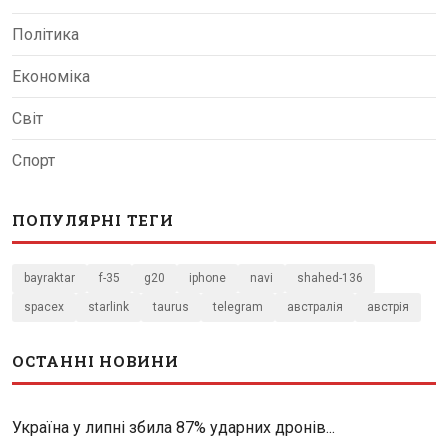
Політика
Економіка
Світ
Спорт
ПОПУЛЯРНІ ТЕГИ
bayraktar
f-35
g20
iphone
navi
shahed-136
spacex
starlink
taurus
telegram
австралія
австрія
ОСТАННІ НОВИНИ
Україна у липні збила 87% ударних дронів...