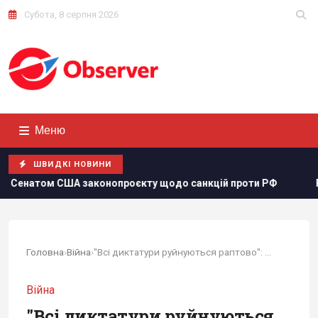
Субота, 8 серпня 2026
Меню
ШВИДКІ НОВИНИ
 щодо санкцій проти РФ
Росія збирається остаточно анекс
Головна
›
Війна
›
"Всі диктатури руйнуються раптово": Крим стане...
Війна
"Всі диктатури руйнуються