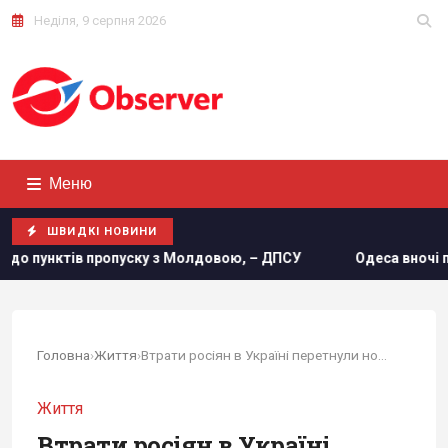
Неділя, 9 серпня 2026
Меню
ШВИДКІ НОВИНИ
 Молдовою, – ДПСУ
Одеса вночі пережила наймасштабніши
Головна
›
Життя
›
Втрати росіян в Україні перетнули нову...
Життя
Втрати росіян в Україні