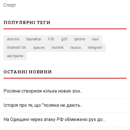
Спорт
ПОПУЛЯРНІ ТЕГИ
atacms
bayraktar
f-35
g20
iphone
navi
shahed-136
spacex
starlink
taurus
telegram
австралія
ОСТАННІ НОВИНИ
Росіяни створили кілька нових зон...
Історія про те, що "поляки не дають...
На Одещині через атаку РФ обмежено рух до...