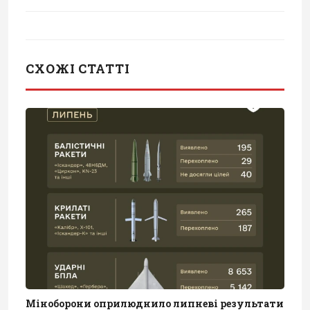
СХОЖІ СТАТТІ
Міноборони оприлюднило липневі результати