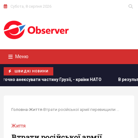
Субота, 8 серпня 2026
Меню
ШВИДКІ НОВИНИ
у Грузії, - країни НАТО
В результаті атаки РФ знищено 
Головна
›
Життя
›
Втрати російської армії перевищили 1,398 млн
Життя
Втрати російської армії