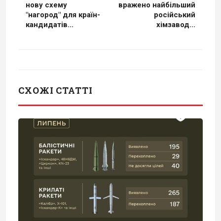
нову схему
вражено найбільший
"нагород" для країн-
російський
кандидатів...
хімзавод...
СХОЖІ СТАТТІ