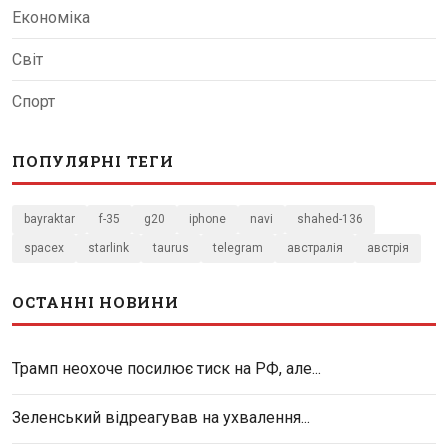
Економіка
Світ
Спорт
ПОПУЛЯРНІ ТЕГИ
bayraktar
f-35
g20
iphone
navi
shahed-136
spacex
starlink
taurus
telegram
австралія
австрія
ОСТАННІ НОВИНИ
Трамп неохоче посилює тиск на РФ, але...
Зеленський відреагував на ухвалення...