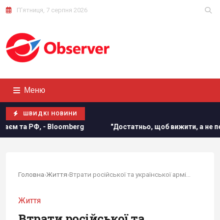
П'ятниця, 7 серпня 2026
Меню
ШВИДКІ НОВИНИ
"Достатньо, щоб вижити, а не перемогти": ексчиновниця 
Головна
›
Життя
›
Втрати російської та української армій досягли...
Життя
Втрати російської та