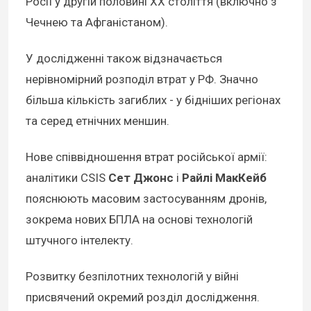
Росії у другій половині XX століття (включно з
Чечнею та Афганістаном).
У дослідженні також відзначається
нерівномірний розподіл втрат у РФ. Значно
більша кількість загиблих - у бідніших регіонах
та серед етнічних меншин.
Нове співвідношення втрат російської армії:
аналітики CSIS
Сет Джонс
і
Райлі МакКейб
пояснюють масовим застосуванням дронів,
зокрема нових БПЛА на основі технологій
штучного інтелекту.
Розвитку безпілотних технологій у війні
присвячений окремий розділ дослідження.