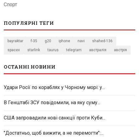
Спорт
ПОПУЛЯРНІ ТЕГИ
bayraktar
f-35
g20
iphone
navi
shahed-136
spacex
starlink
taurus
telegram
австралія
австрія
ОСТАННІ НОВИНИ
Удари Росії по кораблях у Чорному морі: у...
В Генштабі ЗСУ повідомили, на яку суму...
США запровадили нові санкції проти Куби...
"Достатньо, щоб вижити, а не перемогти":...