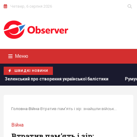
Четвер, 6 серпня 2026
Меню
ШВИДКІ НОВИНИ
 про створення української балістики
Румунія змінює теч
Головна
›
Війна
›
Втратив пам'ять і зір: знайшли військового,...
Війна
Втратив пам'ять і зір: