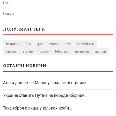
Світ
Спорт
ПОПУЛЯРНІ ТЕГИ
bayraktar
f-35
g20
iphone
navi
shahed-136
spacex
starlink
taurus
telegram
австралія
австрія
ОСТАННІ НОВИНИ
Атака дронів на Москву: аналітики оцінили...
Україна ставить Путіна на передвиборчий...
Така зброя є лише у кількох країн:...