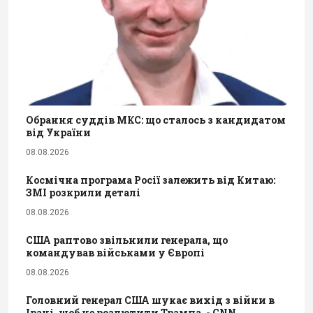
Обрання суддів МКС: що сталось з кандидатом
від України
08.08.2026
Космічна програма Росії залежить від Китаю:
ЗМІ розкрили деталі
08.08.2026
США раптово звільнили генерала, що
командував військами у Європі
08.08.2026
Головний генерал США шукає вихід з війни в
Ірані, щоб не розлютити Трампа, - CNN