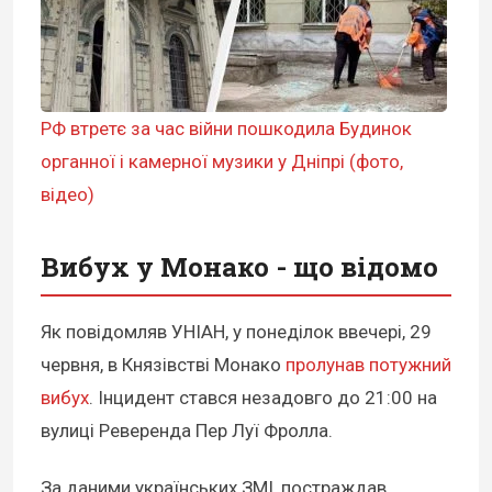
РФ втретє за час війни пошкодила Будинок
органної і камерної музики у Дніпрі (фото,
відео)
Вибух у Монако - що відомо
Як повідомляв УНІАН, у понеділок ввечері, 29
червня, в Князівстві Монако
пролунав потужний
вибух
. Інцидент стався незадовго до 21:00 на
вулиці Реверенда Пер Луї Фролла.
За даними українських ЗМІ, постраждав