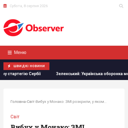
Субота, 8 серпня 2026
Меню
ШВИДКІ НОВИНИ
Зеленський: Українська оборонка може збільшити виробництво 
Головна
›
Світ
›
Вибух у Монако: ЗМІ розкрили, у якому стані...
Світ
Вибух у Монако: ЗМІ