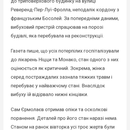
до триповерхового будинку на вулиці
Реверенд-Пер-Луї-Фролла, неподалік кордону з
французьким Босолей. За попередніми даними,
вибуховий пристрій спрацював на порозі
будівлі, яка перебувала на реконструкції.
Газета пише, що усіх потерпілих госпіталізували
до лікарень Ніцци та Монако, стан одного з них
оцінюється як критичний. Зокрема, жінка
серед постраждалих зазнала тяжких травм і
перебуває у найважчому стані. Внаслідок
вибуху їй відірвало нижні кінцівки.
Сам Єрмолаєв отримав опіки та осколкові
поранення. Деталей про його стан наразі нема.
Станом на ранок вівторка усі троє жертв були