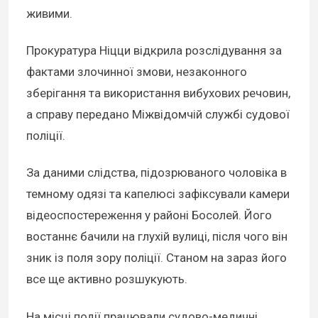
живими.
Прокуратура Ніцци відкрила розслідування за
фактами злочинної змови, незаконного
зберігання та використання вибухових речовин,
а справу передано Міжвідомчій службі судової
поліції.
За даними слідства, підозрюваного чоловіка в
темному одязі та капелюсі зафіксували камери
відеоспостереження у районі Босолей. Його
востаннє бачили на глухій вулиці, після чого він
зник із поля зору поліції. Станом на зараз його
все ще активно розшукують.
На місці події працювали судово-медичні