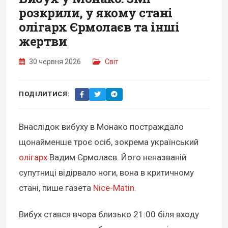
розкрили, у якому стані
олігарх Єрмолаєв та інші
жертви
30 червня 2026
Світ
ПОДІЛИТИСЯ:
Внаслідок вибуху в Монако постраждало
щонайменше троє осіб, зокрема український
олігарх
Вадим Єрмолаєв. Його неназваній
супутниці відірвало ноги, вона в критичному
стані, пише газета
Nice-Matin.
Вибух стався вчора близько 21:00 біля входу