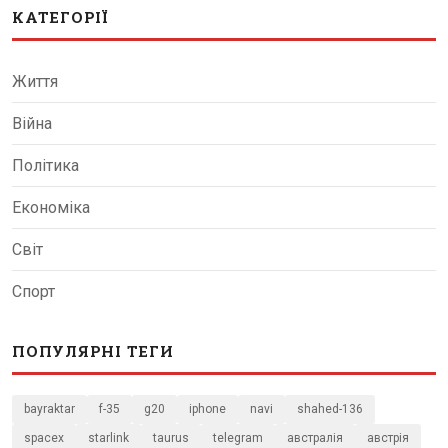
КАТЕГОРІЇ
Життя
Війна
Політика
Економіка
Світ
Спорт
ПОПУЛЯРНІ ТЕГИ
bayraktar
f-35
g20
iphone
navi
shahed-136
spacex
starlink
taurus
telegram
австралія
австрія