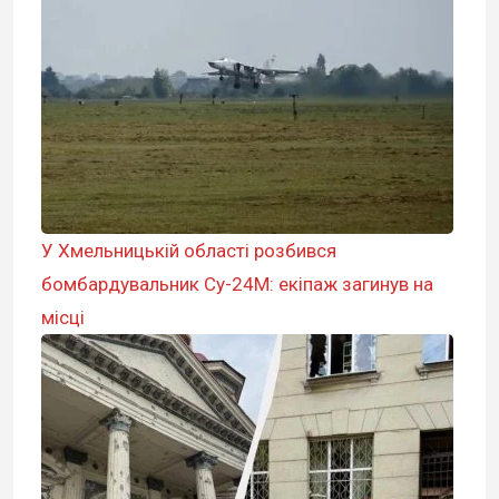
У Хмельницькій області розбився
бомбардувальник Су-24М: екіпаж загинув на
місці