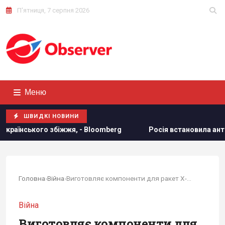
П'ятниця, 7 серпня 2026
Меню
ШВИДКІ НОВИНИ
 Bloomberg
Росія встановила антидронові сітки на своїх 
Головна
›
Війна
›
Виготовляє компоненти для ракет Х-59: в Росії...
Війна
Виготовляє компоненти для