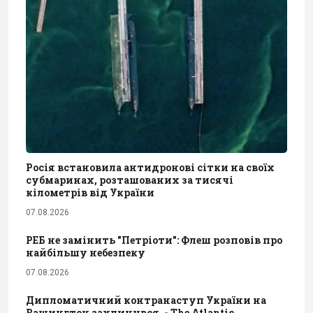
Росія встановила антидронові сітки на своїх
субмаринах, розташованих за тисячі
кілометрів від України
07.08.2026
РЕБ не замінить "Петріоти": Флеш розповів про
найбільшу небезпеку
07.08.2026
Дипломатичний контранаступ України на
Вашингтон захлинувся, - The Atlantic