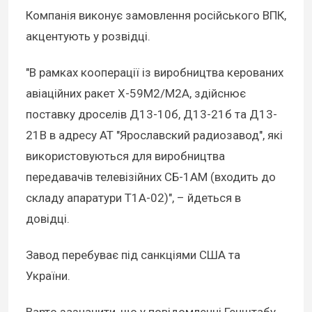
Компанія виконує замовлення російського ВПК,
акцентують у розвідці.
"В рамках кооперації із виробництва керованих
авіаційних ракет Х-59М2/М2А, здійснює
поставку дроселів Д13-10б, Д13-21б та Д13-
21В в адресу АТ "Ярославский радиозавод", які
використовуються для виробництва
передавачів телевізійних СБ-1АМ (входить до
складу апаратури Т1А-02)", – йдеться в
довідці.
Завод перебуває під санкціями США та
України.