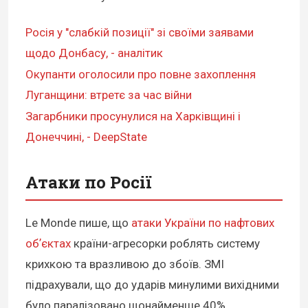
Росія у "слабкій позиції" зі своїми заявами
щодо Донбасу, - аналітик
Окупанти оголосили про повне захоплення
Луганщини: втретє за час війни
Загарбники просунулися на Харківщині і
Донеччині, - DeepState
Атаки по Росії
Le Monde пише, що
атаки України по нафтових
обʼєктах
країни-агресорки роблять систему
крихкою та вразливою до збоїв. ЗМІ
підрахували, що до ударів минулими вихідними
було паралізовано щонайменше 40%