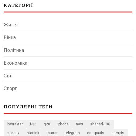
КАТЕГОРІЇ
Життя
Війна
Політика
Економіка
Світ
Спорт
ПОПУЛЯРНІ ТЕГИ
bayraktar
f-35
g20
iphone
navi
shahed-136
spacex
starlink
taurus
telegram
австралія
австрія