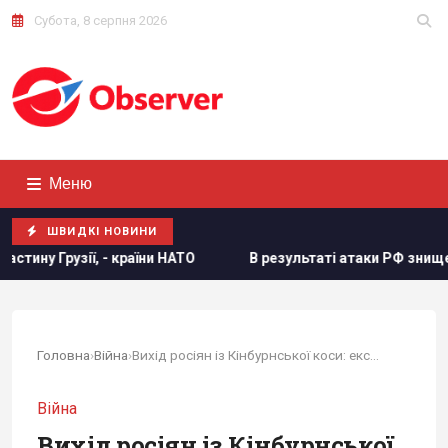
Субота, 8 серпня 2026
Меню
ШВИДКІ НОВИНИ
В результаті атаки РФ знищено найбільший склад засобі
Головна
›
Війна
›
Вихід росіян із Кінбурнської коси: експерт...
Війна
Вихід росіян із Кінбурнської