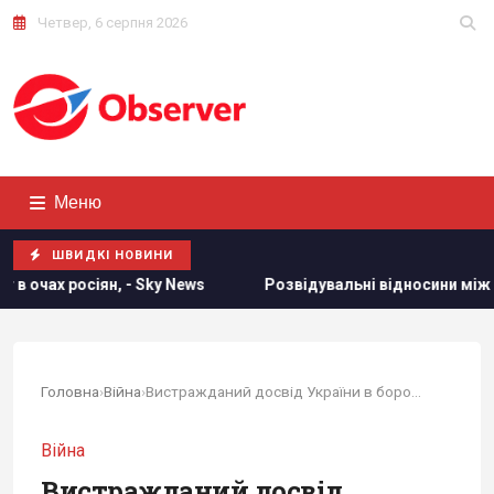
Четвер, 6 серпня 2026
Меню
ШВИДКІ НОВИНИ
ews
Розвідувальні відносини між США та Україною значно 
Головна
›
Війна
›
Вистражданий досвід України в боротьбі з...
Війна
Вистражданий досвід