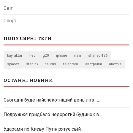
Світ
Спорт
ПОПУЛЯРНІ ТЕГИ
bayraktar
f-35
g20
iphone
navi
shahed-136
spacex
starlink
taurus
telegram
австралія
австрія
ОСТАННІ НОВИНИ
Сьогодні буде найспекотніший день літа -...
Подружжя придбало недорогий будинок в...
Ударами по Києву Путін рятує свій...