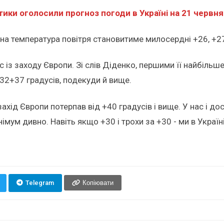
ики оголосили прогноз погоди в Україні на 21 червня
на температура повітря становитиме милосердні +26, +27
 із заходу Європи. Зі слів Діденко, першими її найбільше
2+37 градусів, подекуди й вище.
 захід Європи потерпав від +40 градусів і вище. У нас і 
імум дивно. Навіть якщо +30 і трохи за +30 - ми в Україні,
Telegram
Копіювати