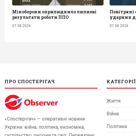
Міноборони оприлюднило липневі
Повітряні с
результати роботи ППО
ударних д
07.08.2026
07.08.2026
ПРО СПОСТЕРІГАЧ
КАТЕГОРІЇ
Життя
Війна
«Спостерігач» — оперативні новини
Політика
України: війна, політика, економіка,
суспільство, регіони та світ. Перевірені