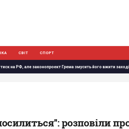
ІКА
СВІТ
СПОРТ
нопроект Грема змусить його вжити заходів, - WSJ
Зеле
осилиться": розповіли про