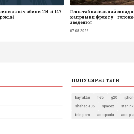
или за ніч збили 114 зі 147
Генштаб назвав найскладн
ронів1
напрямки фронту - головне
зведення
07.08.2026
ПОПУЛЯРНІ ТЕГИ
bayraktar
f-35
g20
iphon
shahed-136
spacex
starlink
telegram
австралія
австрія