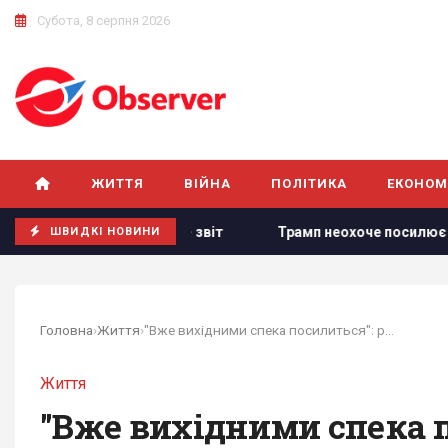
Субота, 8 серпня 2026
ЖИТТЯ
ВІЙНА
ПОЛІТИКА
ЕКОНОМ
акет, - звіт
Трамп неохоче посилює тиск на РФ, але зако
ШВИДКІ НОВИНИ
Головна
›
Життя
›
"Вже вихідними спека посилиться": розповіли...
Життя
"Вже вихідними спека п