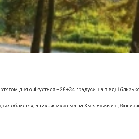
протягом дня очікується +28+34 градуси, на півдні близьк
дних областях, а також місцями на Хмельниччині, Вінничч