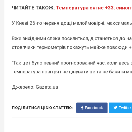
ЧИТАЙТЕ ТАКОЖ:
Температура сягне +33: синопт
У Києві 26-го червня дощі малоймовірні, максималь
Вже вихідними спека посилиться, дістанеться до нас
стовпчики термометрів покажуть майже повсюди +3
"Так це і було певний прогнозований час, коли весь
температура повітря і не цінувати це та не бачити мін
Джерело: Gazeta.ua
ПОДІЛИТИСЯ ЦІЄЮ СТАТТЕЮ:
Facebook
Twitter