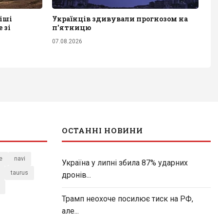
іші
Українців здивували прогнозом на
 зі
п'ятницю
07.08.2026
ОСТАННІ НОВИНИ
e
navi
Україна у липні збила 87% ударних
taurus
дронів...
Трамп неохоче посилює тиск на РФ,
але...