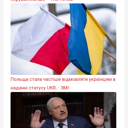
Польща стала частіше відмовляти українцям в
наданні статусу UKR, - ЗМІ