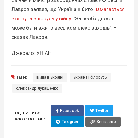
За ним й міністр закордонних справ РФ Сергій
Лавров заявив, що Україна нібито
намагається
втягнути Білорусь у війну.
"За необхідності
може бути вжито весь комплекс заходів", –
сказав Лавров.
Джерело: УНІАН
ТЕГИ:
війна в україні
україна і білорусь
олександр лукашенко
Facebook
Twitter
ПОДІЛИТИСЯ
ЦІЄЮ СТАТТЕЮ:
Telegram
Копіювати