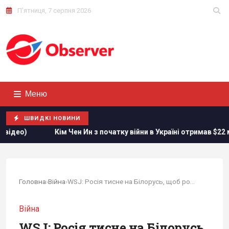
П'ятниця, 7 серпня 2026
Меню
ШВИДКІ НОВИНИ
очатку війни в Україні отримав $22 мільярди надприбутку, – Blo
Головна
›
Війна
›
WSJ: Росія тисне на Білорусь, щоб розширити...
Війна
WSJ: Росія тисне на Білорусь,